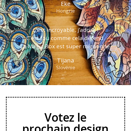
Eke
Hongrie
C’est incroyable, j’adore !
C’est fou comme cela détend.
La Magic Box est super mignonne.
Tijana
Slovénie
Votez le
prochain design