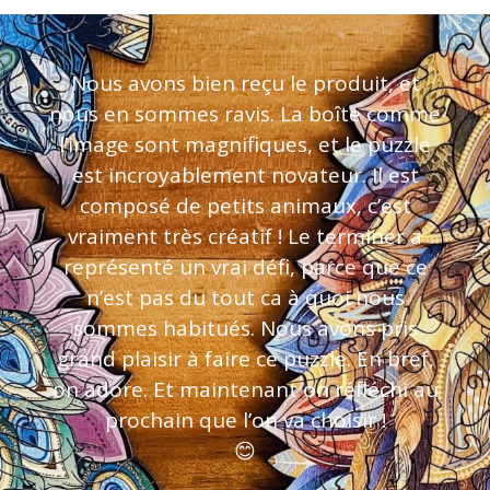
Nous avons bien reçu le produit, et
nous en sommes ravis. La boîte comme
l’image sont magnifiques, et le puzzle
est incroyablement novateur. Il est
composé de petits animaux, c’est
vraiment très créatif ! Le terminer a
représenté un vrai défi, parce que ce
n’est pas du tout ca à quoi nous
sommes habitués. Nous avons pris
grand plaisir à faire ce puzzle. En bref,
on adore. Et maintenant on réfléchi au
prochain que l’on va choisir !
😊