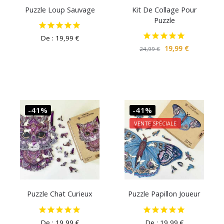
Puzzle Loup Sauvage
Kit De Collage Pour
Puzzle
De :
19,99
€
19,99
€
24,99
€
-41%
-41%
VENTE SPÉCIALE
Puzzle Chat Curieux
Puzzle Papillon Joueur
De :
19,99
€
De :
19,99
€