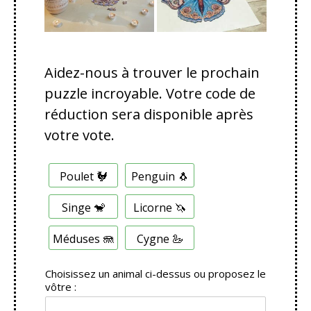
Aidez-nous à trouver le prochain
puzzle incroyable. Votre code de
réduction sera disponible après
votre vote.
C
Poulet 🐓
Penguin 🐧
h
o
i
Singe 🐒
Licorne 🦄
x
m
Méduses 🪼
Cygne 🦢
u
l
t
Choisissez un animal ci-dessus ou proposez le
i
vôtre :
p
l