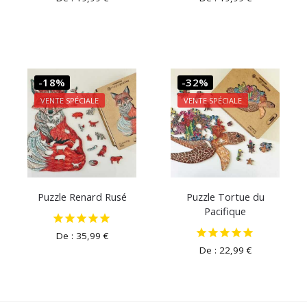
-18%
-32%
VENTE SPÉCIALE
VENTE SPÉCIALE
Puzzle Renard Rusé
Puzzle Tortue du
Pacifique
De :
35,99
€
De :
22,99
€