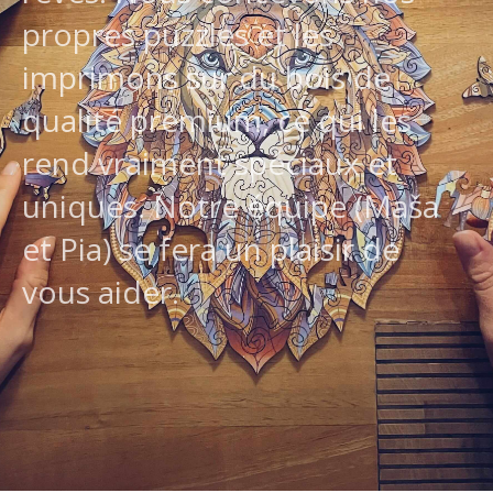
propres puzzles et les
imprimons sur du bois de
qualité premium, ce qui les
rend vraiment spéciaux et
uniques. Notre équipe (Maša
et Pia) se fera un plaisir de
vous aider.