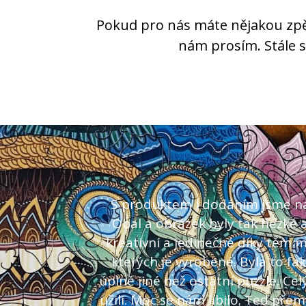
Pokud pro nás máte nějakou zpě
nám prosím. Stále s
S produktem i dodáním jsme na
Obal a obrázek byly tak hezké a
kreativní a jedinečné díky těm 
kterých je vyrobené. Byla to fak
úplně jiné než ostatní puzzle. Ce
užili. Moc se nám líbilo. Teď pře