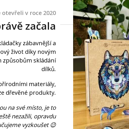
otevřeli v roce 2020
rávě začala
kládačky zábavnější a
nový život díky novým
 způsobům skládání
dílků.
přírodními materiály,
ze dřevěné produkty.
u na své místo, je to
eště nezažili, opravdu
čujeme vyzkoušet 😉
te svůj e-mail a získejte slevový kód na