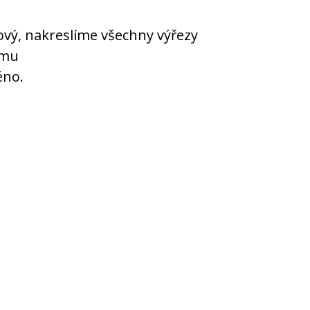
ový, nakreslíme všechny výřezy
ému
éno.