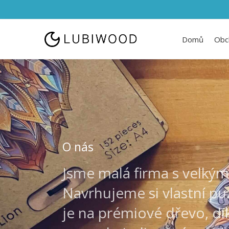
Domů
Obc
O nás
Jsme malá firma s velkými
Navrhujeme si vlastní pu
je na prémiové dřevo, dí