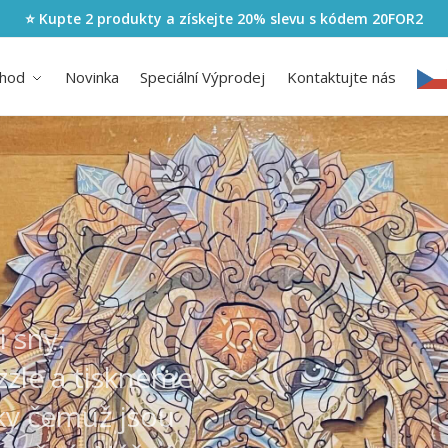
⭐ Kupte 2 produkty a získejte 20% slevu s kódem
20FOR2
hod
Novinka
Speciální Výprodej
Kontaktujte nás
 sny.
zzle a tiskneme
ky čemuž jsou