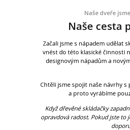
Naše dveře jsme 
Naše cesta p
Začali jsme s nápadem udělat s
vnést do této klasické činnosti 
designovým nápadům a novým
Chtěli jsme spojit naše návrhy s 
a proto vyrábíme pou
Když dřevěné skládačky zapadno
opravdová radost
.
Pokud jste to j
doporu
Zadej