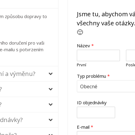
Jsme tu, abychom v
ném způsobu dopravy to
všechny vaše otázky
🙂
ího doručení pro vaši
Název
*
e-mailu s potvrzením
První
Posl
ení a výměnu?
Typ problému
*
?
ID objednávky
?
ednávky?
E-mail
*