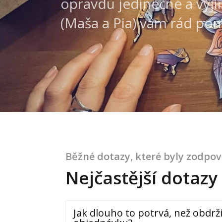
opravdu jedinečné a výj
(Maša a Pia) vám rád po
Běžné dotazy, které byly zodpo
Nejčastější dotazy
Jak dlouho to potrvá, než obdr