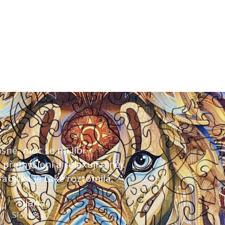
asné, moc se mi líbí.
přemýšlení a relaxuji u něj.
abička je také roztomilá.
Tijana
Slovinsko