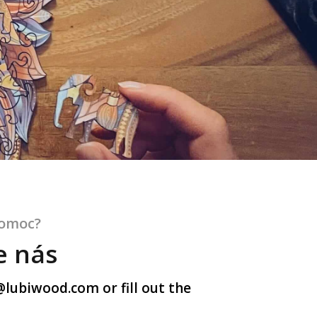
pomoc?
e nás
@lubiwood.com
or fill out the