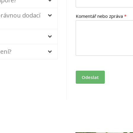
dpoře?
právnou dodací
Komentář nebo zpráva
*
ení?
Odeslat