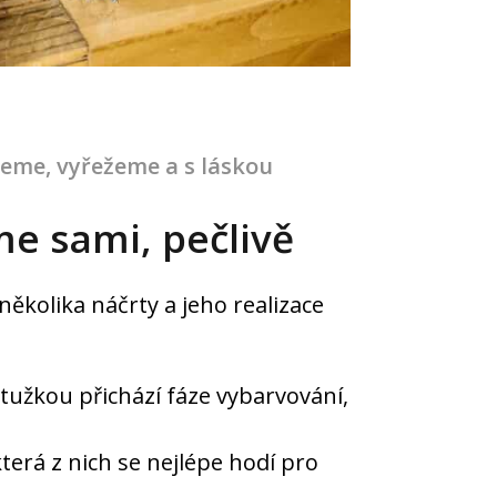
neme, vyřežeme a s láskou
me sami, pečlivě
několika náčrty a jeho realizace
užkou přichází fáze vybarvování,
která z nich se nejlépe hodí pro