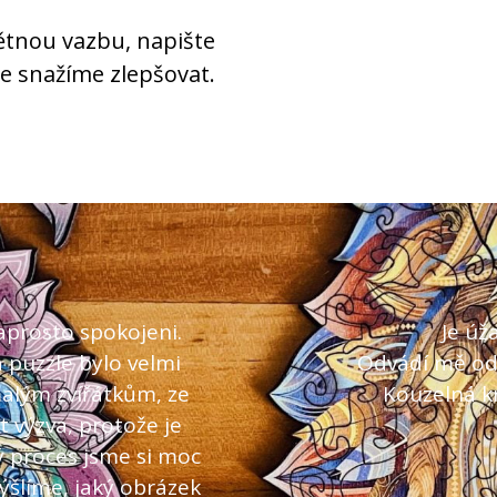
tnou vazbu, napište
e snažíme zlepšovat.
prosto spokojeni.
Je úž
 puzzle bylo velmi
Odvádí mě od 
malým zvířátkům, ze
Kouzelná kr
t výzva, protože je
lý proces jsme si moc
mýšlíme, jaký obrázek