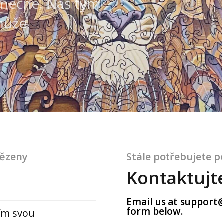
imečné. Náš tým
může.
vězeny
Stále potřebujete 
Kontaktujt
Email us at
support
form below.
žím svou