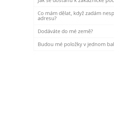
Jak se dostanu k zákaznické po
Co mám dělat, když zadám nes
adresu?
Dodáváte do mé země?
Budou mé položky v jednom bal