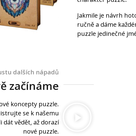
Jakmile je návrh hot
ručně a dáme každ
puzzle jedinečné jm
stu dalších nápadů
vě začínáme
nové koncepty puzzle.
istrujte se k našemu
dát vědět, až dorazí
nové puzzle.