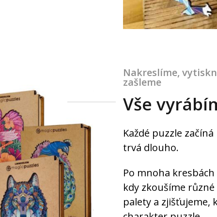
1
4
58
:
:
Hodiny
Minuty
Sekundy
Odeslat
Nakreslíme, vytisk
Souhlasím se připojením k mailing listu
zašleme
Vše vyrábí
Každé puzzle začíná 
trvá dlouho.
Po mnoha kresbách t
kdy zkoušíme různé
palety a zjišťujeme, 
charakter puzzle.