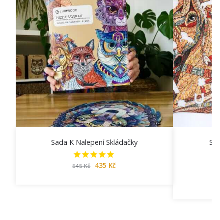
Sada K Nalepení Skládačky
Skl
435
Kč
545
Kč