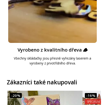
Vyrobeno z kvalitního dřeva 🪵
Všechny skládačky jsou přesně vyřezány laserem a
vyrobeny z prvotřídního dřeva.
Zákazníci také nakupovali
-20%
-16%
SPECIÁLNÍ VÝ