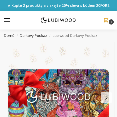
⭐ Kupte 2 produkty a získejte 20% slevu s kódem
20FOR2
0
Domů
Darkovy Poukaz
Lubiwood Darkovy Poukaz
/
/