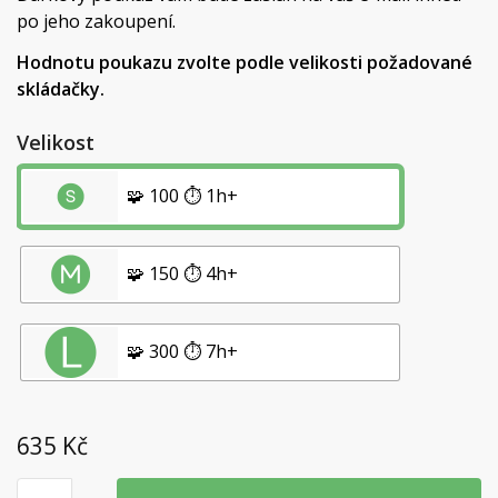
po jeho zakoupení.
Hodnotu poukazu zvolte podle velikosti požadované
skládačky.
Velikost
🧩 100 ⏱️ 1h+
🧩 150 ⏱️ 4h+
🧩 300 ⏱️ 7h+
635
Kč