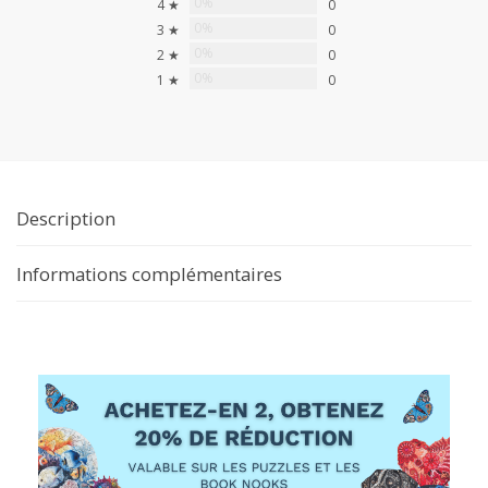
0%
4 ★
0
0%
3 ★
0
0%
2 ★
0
0%
1 ★
0
Description
Informations complémentaires