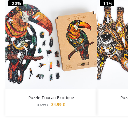
-20%
-11%
Puzzle Toucan Exotique
Puz
34,99
€
43,99
€