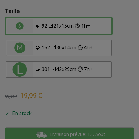
Taille
🧩 92 📐21x15cm ⏱️ 1h+
🧩 152 📐30x14cm ⏱️ 4h+
🧩 301 📐42x29cm ⏱️ 7h+
19,99
€
33,99
€
En stock
Livraison prévue: 13. Août