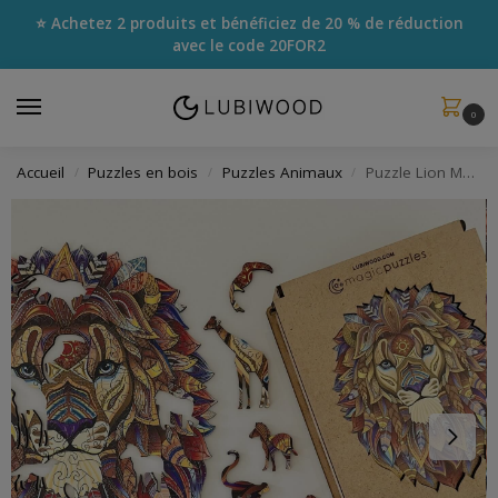
⭐ Achetez 2 produits et bénéficiez de 20 % de réduction
avec le code
20FOR2
0
Accueil
Puzzles en bois
Puzzles Animaux
Puzzle Lion Majestueux
/
/
/