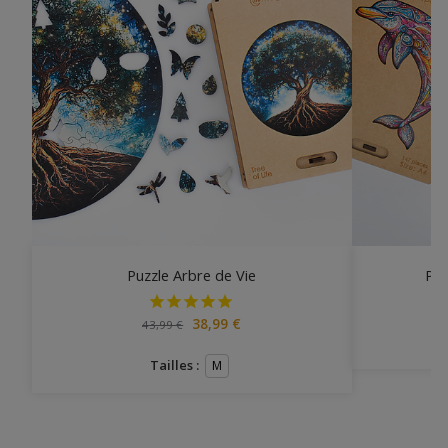
Puzzle Arbre de Vie
Puz
38,99
€
43,99
€
Tailles :
M