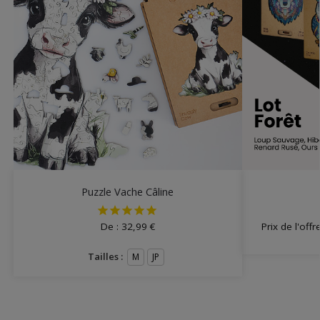
Puzzle Vache Câline
De :
32,99
€
Prix de l'off
Tailles :
M
JP