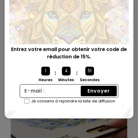
Chaque pièce est unique 🧩
Entrez votre email pour obtenir votre code de
Chaque pièce de puzzle en bois a sa propre forme unique
réduction de 15%.
et divertira l'esprit des adultes comme des enfants.
1
4
50
:
:
Heures
Minutes
Secondes
Envoyer
Je consens à rejoindre la liste de diffusion