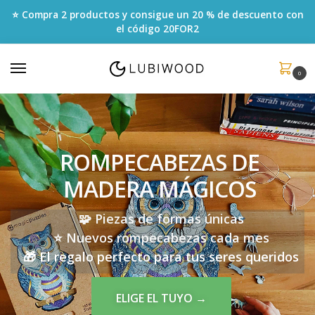
⭐ Compra 2 productos y consigue un 20 % de descuento con
el código
20FOR2
0
ROMPECABEZAS DE
MADERA MÁGICOS
🧩 Piezas de formas únicas
⭐️ Nuevos rompecabezas cada mes
🎁 El regalo perfecto para tus seres queridos
ELIGE EL TUYO →