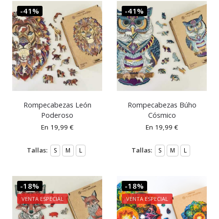
-41%
-41%
Rompecabezas León
Rompecabezas Búho
Poderoso
Cósmico
En
19,99
€
En
19,99
€
Tallas:
Tallas:
S
M
L
S
M
L
-18%
-18%
VENTA ESPECIAL
VENTA ESPECIAL