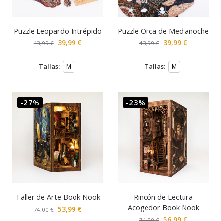
Puzzle Leopardo Intrépido
Puzzle Orca de Medianoche
39,99
€
39,99
€
43,99
€
43,99
€
Tallas:
Tallas:
M
M
-27%
-23%
Taller de Arte Book Nook
Rincón de Lectura
Acogedor Book Nook
53,99
€
74,00
€
56,99
€
74,00
€