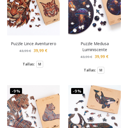
Puzzle Lince Aventurero
Puzzle Medusa
Luminiscente
39,99
€
43,99
€
39,99
€
43,99
€
Tallas:
M
Tallas:
M
-9%
-9%