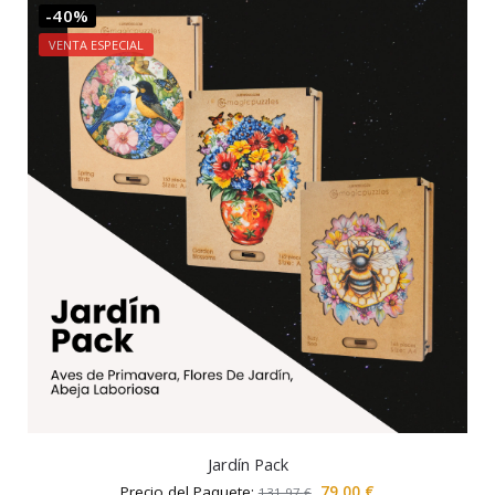
-40%
VENTA ESPECIAL
Jardín Pack
Precio del Paquete:
79,00
€
131,97
€