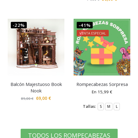
-22%
-41%
VENTA ESPECIAL
Balcón Majestuoso Book
Rompecabezas Sorpresa
Nook
En
15,99
€
69,00
€
89,00
€
Tallas:
S
M
L
TODOS LOS ROMPECABEZAS