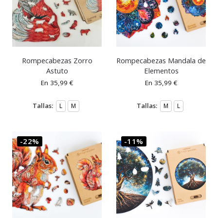
Rompecabezas Zorro
Rompecabezas Mandala de
Astuto
Elementos
En
35,99
€
En
35,99
€
Tallas:
Tallas:
L
M
M
L
-22%
-11%