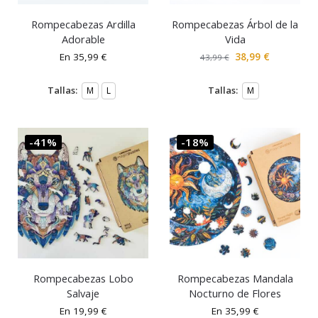
Rompecabezas Ardilla
Rompecabezas Árbol de la
Adorable
Vida
En
35,99
€
38,99
€
43,99
€
Tallas:
Tallas:
M
L
M
-41%
-18%
Rompecabezas Lobo
Rompecabezas Mandala
Salvaje
Nocturno de Flores
En
19,99
€
En
35,99
€