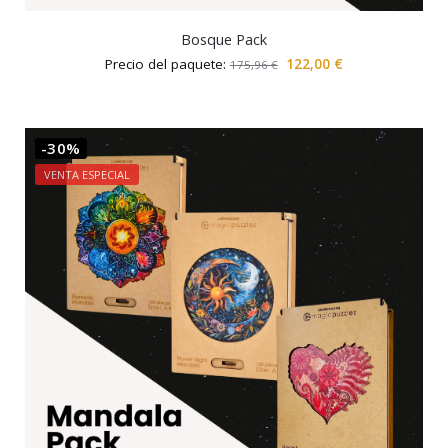
Bosque Pack
Precio del paquete:
122,00
€
175,96
€
-30%
VENTA ESPECIAL