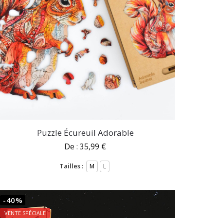
Puzzle Écureuil Adorable
De :
35,99
€
Tailles :
M
L
-40%
VENTE SPÉCIALE