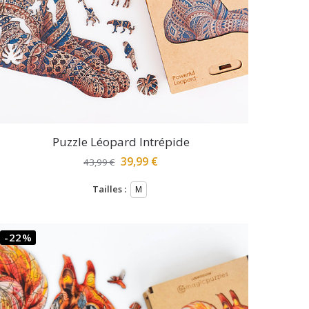
Puzzle Léopard Intrépide
39,99
€
43,99
€
Tailles :
M
-22%