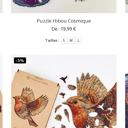
Puzzle Hibou Cosmique
De :
19,99
€
Tailles :
S
M
L
-5%