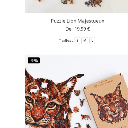
Puzzle Lion Majestueux
De :
19,99
€
Tailles :
S
M
L
-9%