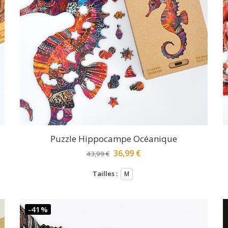
Puzzle Hippocampe Océanique
36,99
€
43,99
€
Tailles :
M
-41%