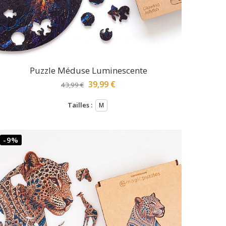
Puzzle Méduse Luminescente
39,99
€
43,99
€
Tailles :
M
-9%