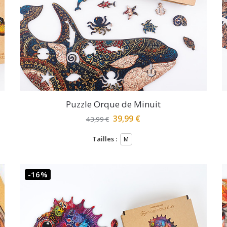
Puzzle Orque de Minuit
39,99
€
43,99
€
Tailles :
M
-16%