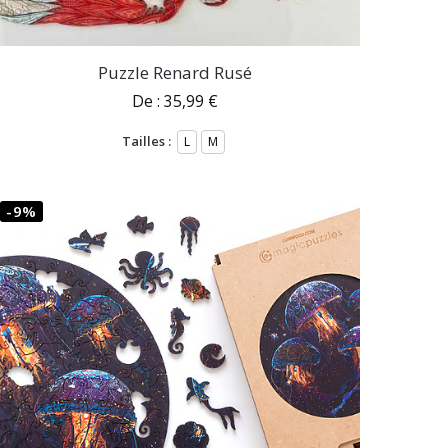
Puzzle Renard Rusé
De :
35,99
€
Tailles :
L
M
-9%