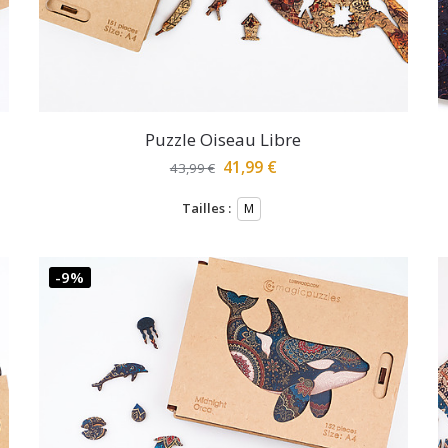
Puzzle Oiseau Libre
41,99
€
43,99
€
Tailles :
M
-9%