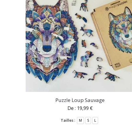
Puzzle Loup Sauvage
De :
19,99
€
Tailles :
M
S
L