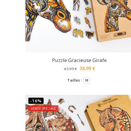
Puzzle Gracieuse Girafe
38,99
€
43,99
€
Tailles :
M
-16%
VENTE SPÉCIALE