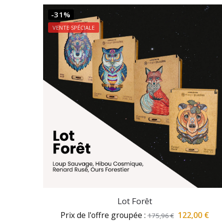
-31%
VENTE SPÉCIALE
Lot Forêt
Prix de l'offre groupée :
122,00
€
175,96
€