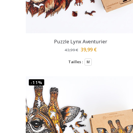
Puzzle Lynx Aventurier
39,99
€
43,99
€
Tailles :
M
-11%