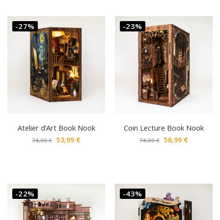
-27%
-23%
Atelier d’Art Book Nook
Coin Lecture Book Nook
53,99
€
56,99
€
74,00
€
74,00
€
-22%
-43%