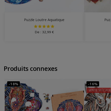
Puzzle Loutre Aquatique
Puz
De :
32,99
€
Produits connexes
-18%
-16%
VENTE SPÉCIALE