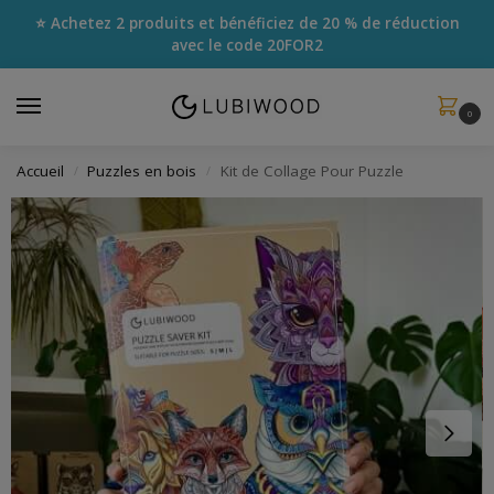
⭐ Achetez 2 produits et bénéficiez de 20 % de réduction
avec le code
20FOR2
0
Accueil
Puzzles en bois
Kit de Collage Pour Puzzle
/
/