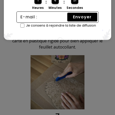
1
4
50
:
:
Heures
Minutes
Secondes
Envoyer
6
Je consens à rejoindre la liste de diffusion
Lissez le feuillet autocollant en déplaçant votre du
centre vers l'extérieur. Vous pouvez utiliser une
carte en plastique rigide pour bien appliquer le
feuillet autocollant.