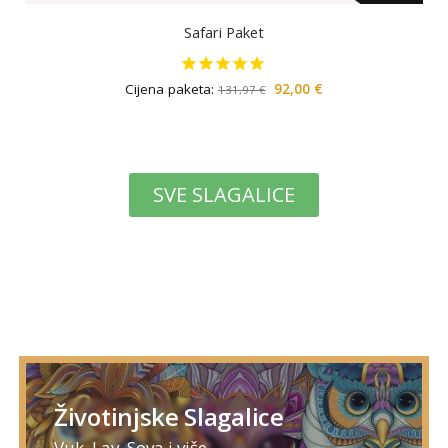
Safari Paket
Cijena paketa:
92,00
€
131,97
€
SVE SLAGALICE
Životinjske Slagalice
Vuk, Lav, Sova i više