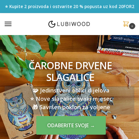
⭐ Kupite 2 proizvoda i ostvarite 20 % popusta uz kod
20FOR2
0
ČAROBNE DRVENE
SLAGALICE
🧩 Jedinstveni oblici dijelova
⭐️ Nove slagalice svaki mjesec
🎁 Savršen poklon za voljene
ODABERITE SVOJE →