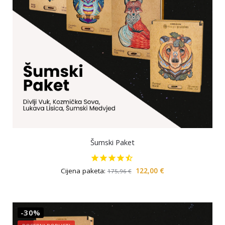
Šumski Paket
Cijena paketa:
122,00
€
175,96
€
-30%