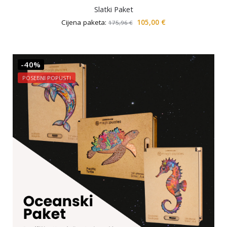
Slatki Paket
Cijena paketa:
105,00
€
175,96
€
-40%
POSEBNI POPUSTI