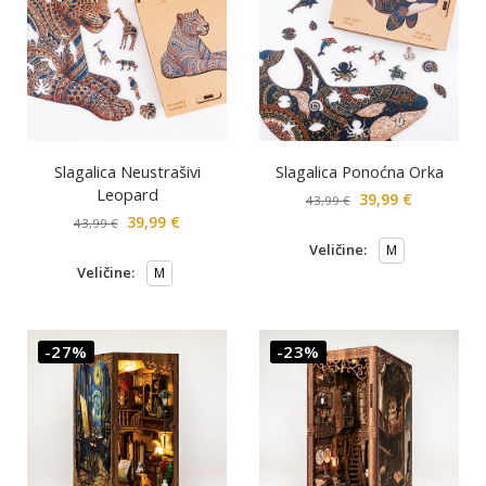
Slagalica Neustrašivi
Slagalica Ponoćna Orka
Leopard
39,99
€
43,99
€
39,99
€
43,99
€
Veličine:
M
Veličine:
M
-27%
-23%