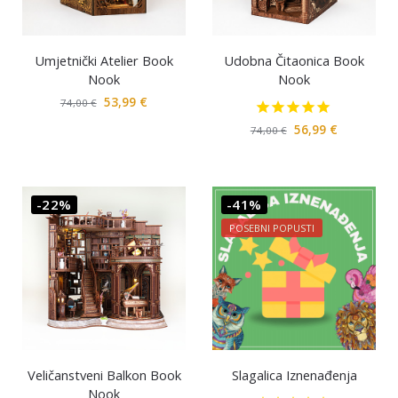
Umjetnički Atelier Book
Udobna Čitaonica Book
Nook
Nook
53,99
€
74,00
€
56,99
€
74,00
€
-22%
-41%
POSEBNI POPUSTI
Veličanstveni Balkon Book
Slagalica Iznenađenja
Nook