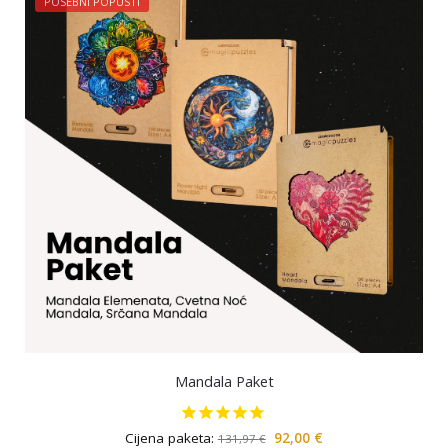
POSEBNI POPUSTI
Mandala Paket
Cijena paketa:
92,00
€
131,97
€