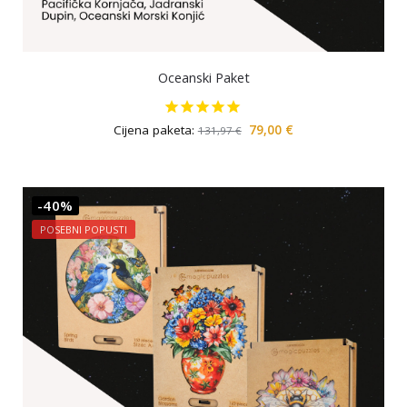
Oceanski Paket
Cijena paketa:
79,00
€
131,97
€
-40%
POSEBNI POPUSTI