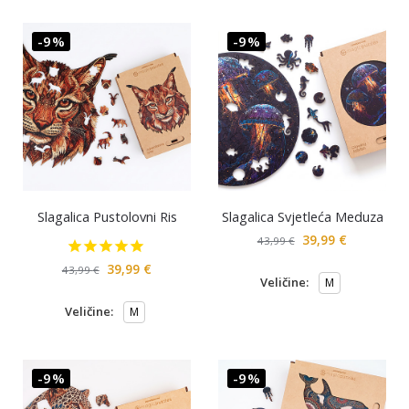
-9%
-9%
Slagalica Pustolovni Ris
Slagalica Svjetleća Meduza
39,99
€
43,99
€
39,99
€
43,99
€
Veličine:
M
Veličine:
M
-9%
-9%