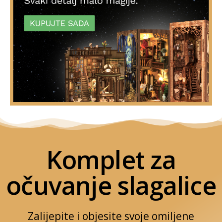
Komplet za
očuvanje slagalice
Zalijepite i objesite svoje omiljene