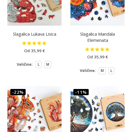
Slagalica Lukava Lisica
Slagalica Mandala
Elemenata
Od
35,99
€
Od
35,99
€
Veličine:
L
M
Veličine:
M
L
-22%
-11%