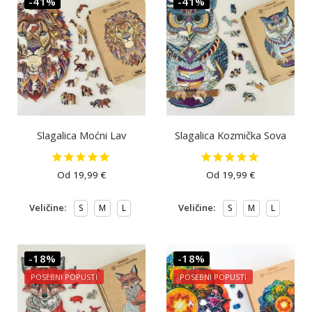
-41%
-41%
Slagalica Moćni Lav
Slagalica Kozmička Sova
Od
19,99
€
Od
19,99
€
Veličine:
Veličine:
S
M
L
S
M
L
-18%
-18%
POSEBNI POPUSTI
POSEBNI POPUSTI