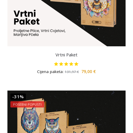
Vrtni Paket
Cijena paketa:
79,00
€
131,97
€
-31%
POSEBNI POPUSTI