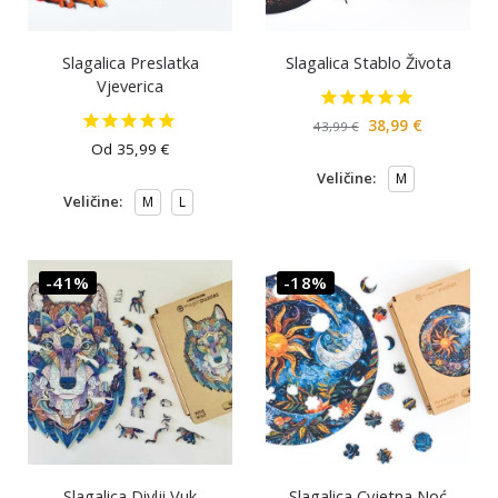
Slagalica Preslatka
Slagalica Stablo Života
Vjeverica
38,99
€
43,99
€
Od
35,99
€
Veličine:
M
Veličine:
M
L
-41%
-18%
Slagalica Divlji Vuk
Slagalica Cvjetna Noć