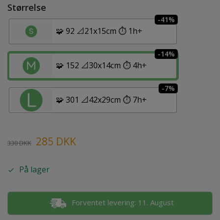
Størrelse
-41%
🧩 92 📐21x15cm ⏱️ 1h+
-14%
🧩 152 📐30x14cm ⏱️ 4h+
-7%
🧩 301 📐42x29cm ⏱️ 7h+
285
DKK
330
DKK
På lager
Forventet levering: 11. August