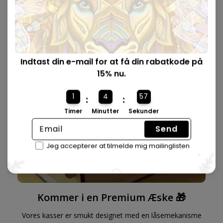
underholde både voksne og børn.
Indtast din e-mail for at få din rabatkode på
15% nu.
1
4
56
:
:
Timer
Minutter
Sekunder
Send
Jeg accepterer at tilmelde mig mailinglisten
Kommer i en Premium Æske 🎁
Vores kasser er smukt designet med en låsemekanisme