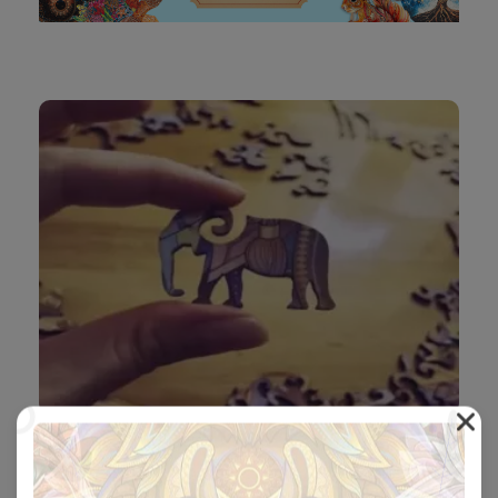
Hver Brik er Unik 🧩
Hver træpuslespilsbrik har sin egen unikke form og vil