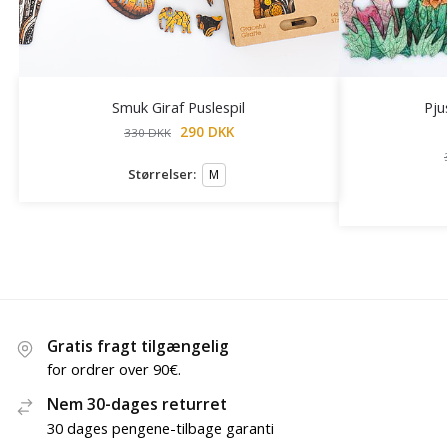
Smuk Giraf Puslespil
Pju
290
DKK
330
DKK
Størrelser:
M
Gratis fragt tilgængelig
for ordrer over 90€.
Nem 30-dages returret
30 dages pengene-tilbage garanti