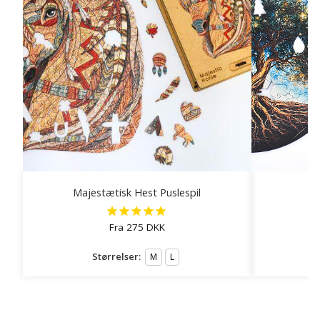
Majestætisk Hest Puslespil
Fra
275
DKK
Størrelser:
M
L