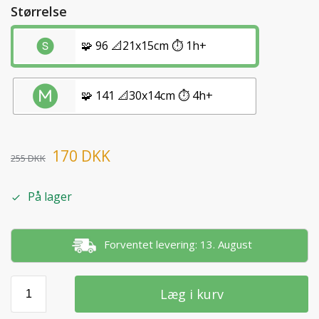
Størrelse
🧩 96 📐21x15cm ⏱️ 1h+
🧩 141 📐30x14cm ⏱️ 4h+
170
DKK
255
DKK
På lager
Forventet levering: 13. August
Læg i kurv