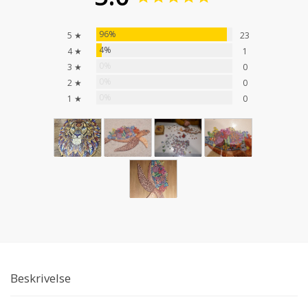
96%
5 ★
23
4%
4 ★
1
0%
3 ★
0
0%
2 ★
0
0%
1 ★
0
Beskrivelse