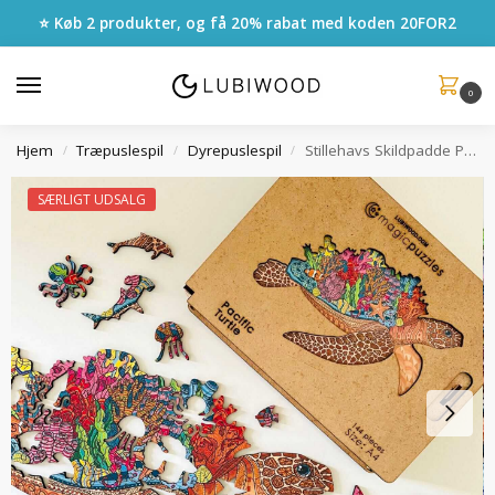
⭐ Køb 2 produkter, og få 20% rabat med koden
20FOR2
0
Hjem
Træpuslespil
Dyrepuslespil
Stillehavs Skildpadde Puslespil
/
/
/
SÆRLIGT UDSALG