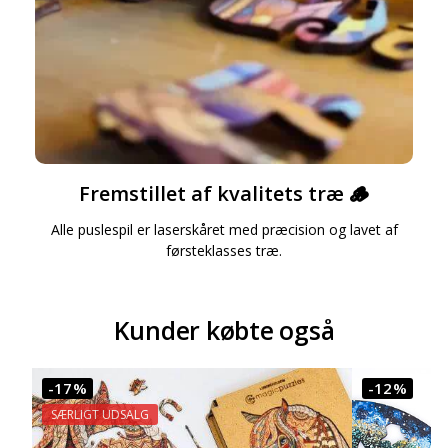
Fremstillet af kvalitets træ 🪵
Alle puslespil er laserskåret med præcision og lavet af
førsteklasses træ.
Kunder købte også
-17%
-12%
SÆRLIGT UDSALG