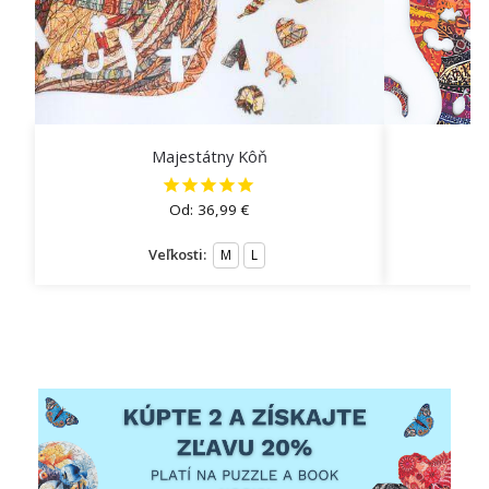
Majestátny Kôň
O
Od:
36,99
€
Veľkosti:
M
L