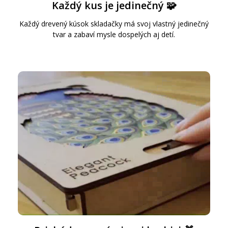
Každý kus je jedinečný 🧩
Každý drevený kúsok skladačky má svoj vlastný jedinečný
tvar a zabaví mysle dospelých aj detí.
Zadajte svoj e-mail a získajte zľavový kód na
20 %.
1
4
58
:
:
Hodiny
Minúty
Sekundy
Odoslať
Súhlasím s prihlásením na mailing list