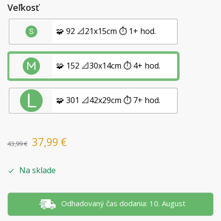
Veľkosť
🧩 92 📐21x15cm ⏱️ 1+ hod.
🧩 152 📐30x14cm ⏱️ 4+ hod.
🧩 301 📐42x29cm ⏱️ 7+ hod.
37,99
€
43,99
€
Na sklade
Odhadovaný čas dodania: 10. August