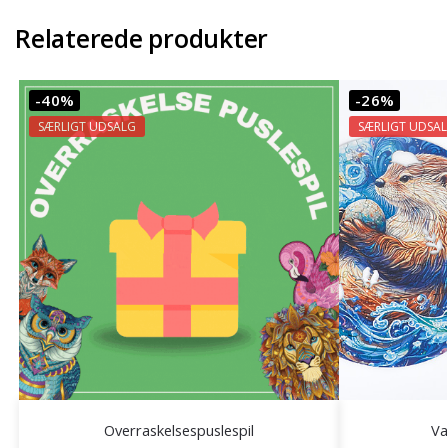
Relaterede produkter
-40%
-26%
SÆRLIGT UDSALG
SÆRLIGT UDSA
Overraskelsespuslespil
Va