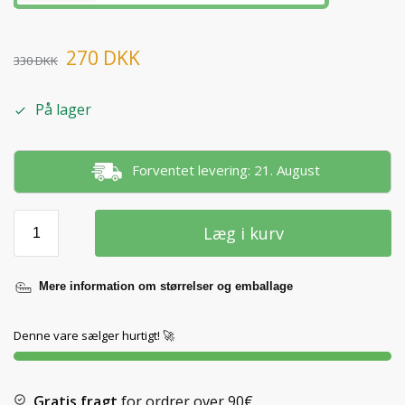
270
DKK
330
DKK
På lager
Forventet levering: 21. August
Læg i kurv
Mere information om størrelser og emballage
Denne vare sælger hurtigt! 🚀
Gratis fragt
for ordrer over
90€