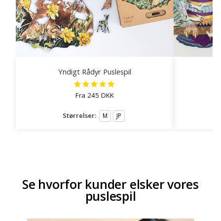
Yndigt Rådyr Puslespil
K
Fra
245
DKK
Størrelser:
S
M
JP
Se hvorfor kunder elsker vores
puslespil