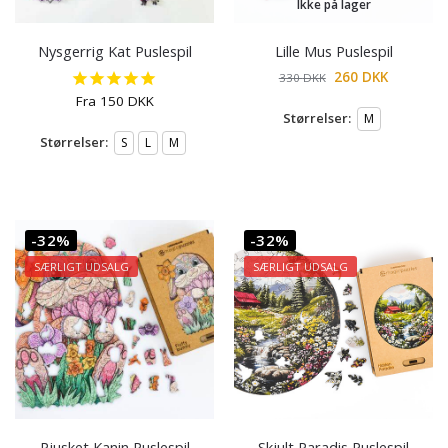
Ikke på lager
Nysgerrig Kat Puslespil
Lille Mus Puslespil
260
DKK
330
DKK
Fra
150
DKK
Størrelser:
M
Størrelser:
S
L
M
-32%
-32%
SÆRLIGT UDSALG
SÆRLIGT UDSALG
Pjusket Kanin Puslespil
Skjult Paradis Puslespil