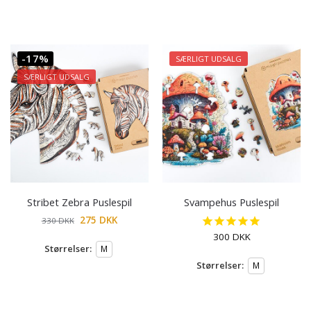
-17%
SÆRLIGT UDSALG
SÆRLIGT UDSALG
Stribet Zebra Puslespil
Svampehus Puslespil
275
DKK
330
DKK
300
DKK
Størrelser:
M
Størrelser:
M