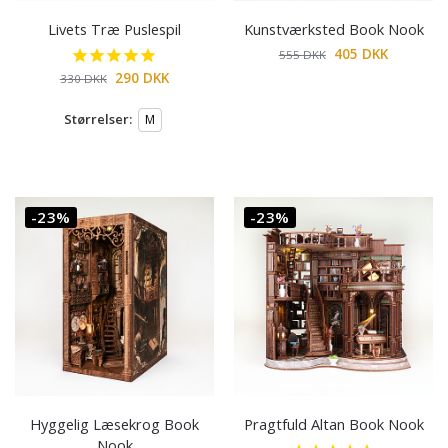
Livets Træ Puslespil
Kunstværksted Book Nook
405
DKK
555
DKK
290
DKK
330
DKK
Størrelser:
M
-23%
-23%
Hyggelig Læsekrog Book
Pragtfuld Altan Book Nook
Nook