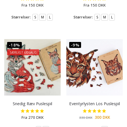
Fra
150
DKK
Fra
150
DKK
Størrelser:
Størrelser:
S
M
L
S
M
L
-18%
-9%
SÆRLIGT UDSALG
Snedig Ræv Puslespil
Eventyrlysten Los Puslespil
Fra
270
DKK
300
DKK
330
DKK