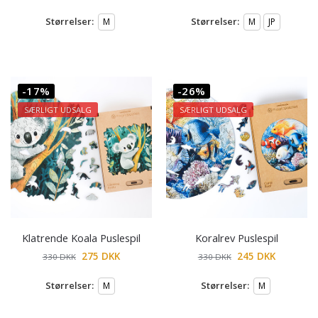
Størrelser:
Størrelser:
M
M
JP
BIM15BAM
Kopier kode
-17%
-26%
SÆRLIGT UDSALG
SÆRLIGT UDSALG
Klatrende Koala Puslespil
Koralrev Puslespil
275
DKK
245
DKK
330
DKK
330
DKK
Størrelser:
Størrelser:
M
M