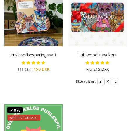
Puslespilbesparingssæt
Lubiwood Gavekort
150
DKK
Fra
215
DKK
185
DKK
Størrelser:
S
M
L
-40%
SÆRLIGT UDSALG