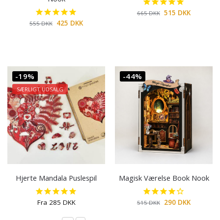
515
DKK
665
DKK
425
DKK
555
DKK
-19%
-44%
SÆRLIGT UDSALG
Hjerte Mandala Puslespil
Magisk Værelse Book Nook
Fra
285
DKK
290
DKK
515
DKK