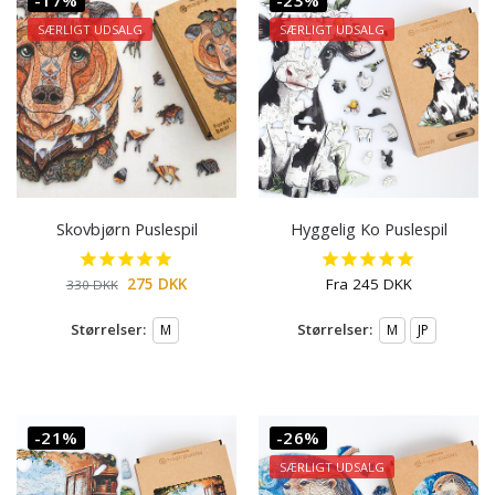
-17%
-23%
SÆRLIGT UDSALG
SÆRLIGT UDSALG
Skovbjørn Puslespil
Hyggelig Ko Puslespil
275
DKK
Fra
245
DKK
330
DKK
Størrelser:
Størrelser:
M
M
JP
-21%
-26%
SÆRLIGT UDSALG