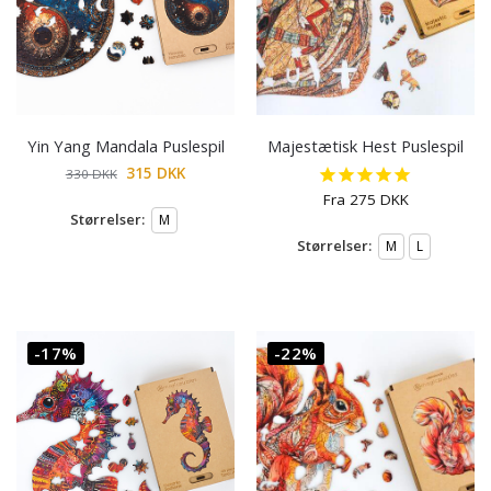
Yin Yang Mandala Puslespil
Majestætisk Hest Puslespil
315
DKK
330
DKK
Fra
275
DKK
Størrelser:
M
Størrelser:
M
L
-17%
-22%