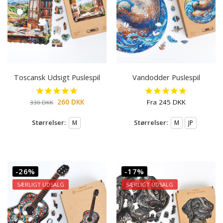
Toscansk Udsigt Puslespil
Vandodder Puslespil
260
DKK
Fra
245
DKK
330
DKK
Størrelser:
Størrelser:
M
M
JP
-26%
-17%
SÆRLIGT UDSALG
SÆRLIGT UDSALG