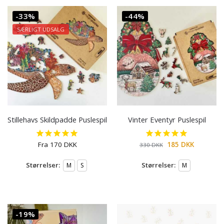
-33%
-44%
SÆRLIGT UDSALG
Stillehavs Skildpadde Puslespil
Vinter Eventyr Puslespil
Fra
170
DKK
185
DKK
330
DKK
Størrelser:
Størrelser:
M
S
M
-19%