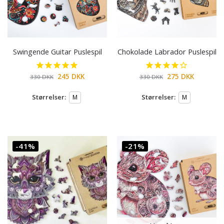
Swingende Guitar Puslespil
Chokolade Labrador Puslespil
245
DKK
275
DKK
330
DKK
330
DKK
Størrelser:
Størrelser:
M
M
-41%
-21%