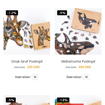
-12%
-9%
Smuk Giraf Puslespil
Midnatsorka Puslespil
290
DKK
300
DKK
330
DKK
330
DKK
Størrelser:
Størrelser:
M
M
-9%
-18%