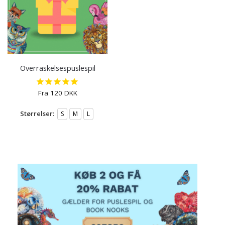
Overraskelsespuslespil
Fra
120
DKK
Størrelser:
S
M
L