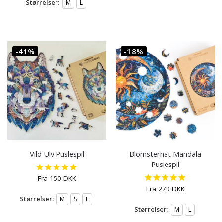
Størrelser:
M
L
-41%
-18%
Vild Ulv Puslespil
Blomsternat Mandala
Puslespil
Fra
150
DKK
Fra
270
DKK
Størrelser:
M
S
L
Størrelser:
M
L