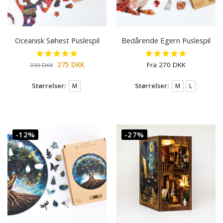
Oceanisk Søhest Puslespil
Bedårende Egern Puslespil
275
DKK
Fra
270
DKK
330
DKK
Størrelser:
Størrelser:
M
M
L
-12%
-27%