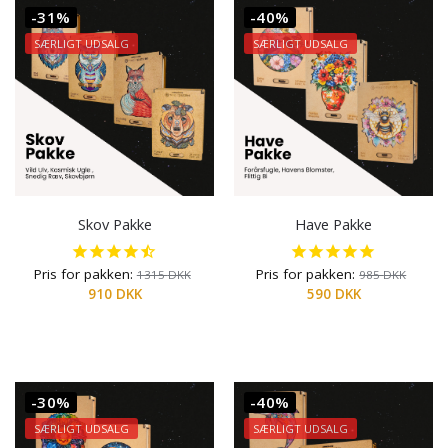
-31%
-40%
SÆRLIGT UDSALG
SÆRLIGT UDSALG
Skov Pakke
Have Pakke
Pris for pakken:
Pris for pakken:
1315
DKK
985
DKK
910
DKK
590
DKK
-30%
-40%
SÆRLIGT UDSALG
SÆRLIGT UDSALG