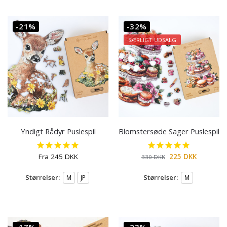
-21%
-32%
SÆRLIGT UDSALG
Yndigt Rådyr Puslespil
Blomstersøde Sager Puslespil
Fra
245
DKK
225
DKK
330
DKK
Størrelser:
Størrelser:
M
JP
M