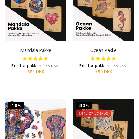
Mandala Pakke
Ocean Pakke
Pris for pakken:
Pris for pakken:
985
DKK
985
DKK
685
DKK
590
DKK
-18%
-30%
SÆRLIGT UDSALG