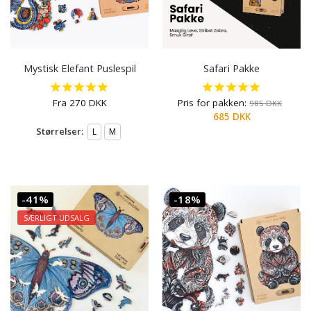
Mystisk Elefant Puslespil
Safari Pakke
Fra
270
DKK
Pris for pakken:
985
DKK
685
DKK
Størrelser:
L
M
-41%
-18%
SÆRLIGT UDSALG