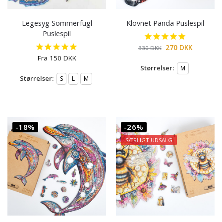
Legesyg Sommerfugl
Klovnet Panda Puslespil
Puslespil
270
DKK
330
DKK
Fra
150
DKK
Størrelser:
M
Størrelser:
S
L
M
-18%
-26%
SÆRLIGT UDSALG