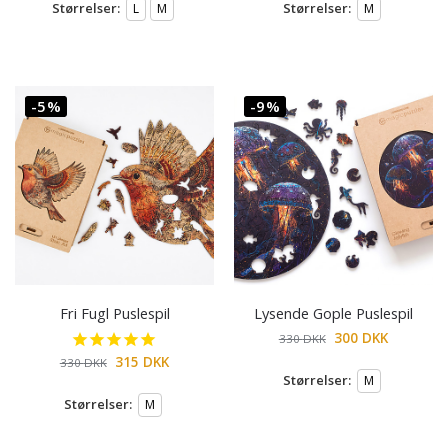
Størrelser:
Størrelser:
L
M
M
-5%
-9%
Fri Fugl Puslespil
Lysende Gople Puslespil
300
DKK
330
DKK
315
DKK
330
DKK
Størrelser:
M
Størrelser:
M