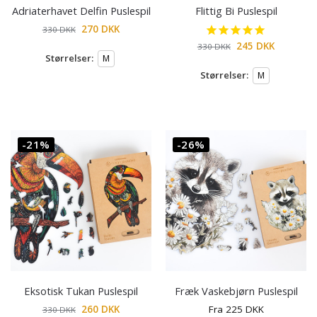
Adriaterhavet Delfin Puslespil
Flittig Bi Puslespil
270
DKK
330
DKK
245
DKK
330
DKK
Størrelser:
M
Størrelser:
M
-21%
-26%
Eksotisk Tukan Puslespil
Fræk Vaskebjørn Puslespil
260
DKK
Fra
225
DKK
330
DKK