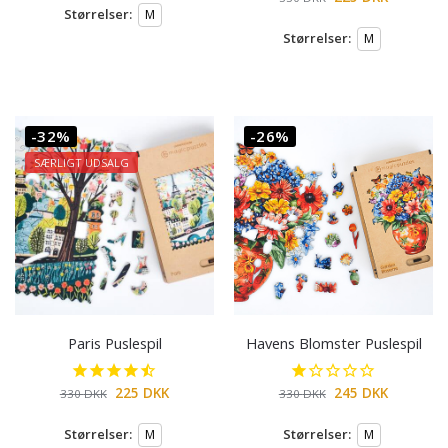
Størrelser:
M
Størrelser:
M
-32%
-26%
SÆRLIGT UDSALG
Paris Puslespil
Havens Blomster Puslespil
225
DKK
245
DKK
330
DKK
330
DKK
Størrelser:
Størrelser:
M
M