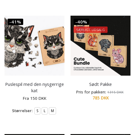
-41%
-40%
SÆRLIGT UDSALG
Puslespil med den nysgerrige
Sødt Pakke
kat
Pris for pakken:
1315
DKK
785
DKK
Fra
150
DKK
Størrelser:
S
L
M