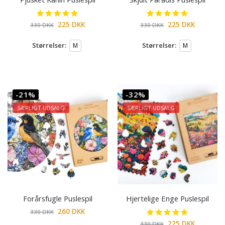
225
DKK
225
DKK
330
DKK
330
DKK
Størrelser:
Størrelser:
M
M
-21%
-32%
SÆRLIGT UDSALG
SÆRLIGT UDSALG
Forårsfugle Puslespil
Hjertelige Enge Puslespil
260
DKK
330
DKK
225
DKK
330
DKK