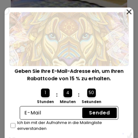
Geben Sie Ihre E-Mail-Adresse ein, um Ihren
Rabattcode von 15 % zu erhalten.
Wird in einer Premium-Box geliefert
🎁.
1
4
49
:
:
Unsere Boxen sind wunderschön gestaltet, verfügen über
Stunden
Minuten
Sekunden
einen Schließmechanismus und haben die perfekte Größe
für den Versand als Geschenk.
Sended
Ich bin mit der Aufnahme in die Mailingliste
einverstanden