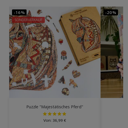
-16%
-20%
SONDERVERKAUF
Puzzle "Majestätisches Pferd"
P
Von:
36,99
€