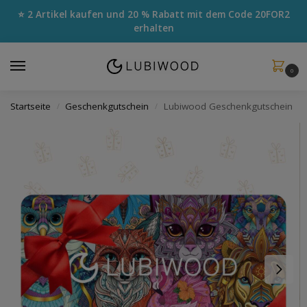
⭐ 2 Artikel kaufen und 20 % Rabatt mit dem Code
20FOR2
erhalten
0
Startseite
Geschenkgutschein
Lubiwood Geschenkgutschein
/
/