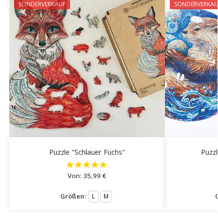
SONDERVERKAUF
SONDERVERKAU
Puzzle "Schlauer Fuchs"
Puzzl
Von:
35,99
€
Größen:
L
M