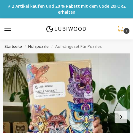
⭐ 2 Artikel kaufen und 20 % Rabatt mit dem Code
20FOR2
erhalten
0
Startseite
Holzpuzzle
Aufhängeset Für Puzzles
/
/