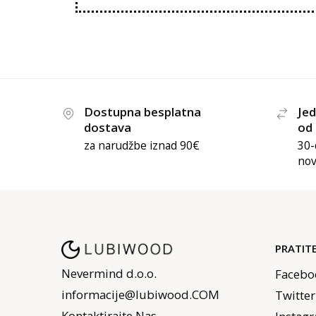
Dostupna besplatna
Jed
dostava
od
za narudžbe iznad 90€
30-
nov
PRATIT
Nevermind d.o.o.
Facebo
informacije@lubiwood.COM
Twitter
Kontaktirajte Nas