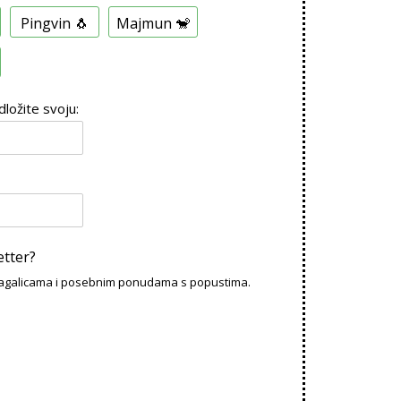
Pingvin 🐧
Majmun 🐒
dložite svoju:
etter?
slagalicama i posebnim ponudama s popustima.