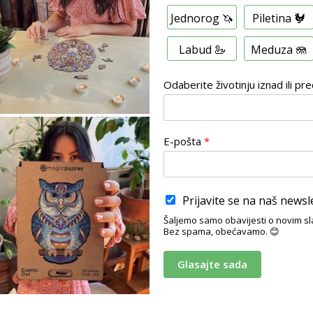
V
Jednorog 🦄
Piletina 🐓
i
š
e
Labud 🦢
Meduza 🪼
s
t
Odaberite životinju iznad ili pre
r
u
k
i
i
E-pošta
*
z
b
o
r
Prijavite se na naš newsl
Šaljemo samo obavijesti o novim 
Bez spama, obećavamo. 😊
Glasajte sada