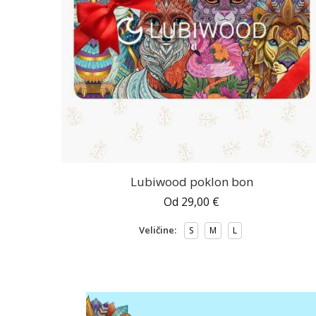
Lubiwood poklon bon
Od
29,00
€
Veličine:
S
M
L