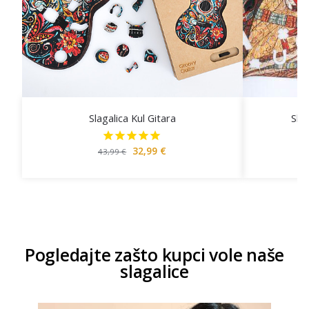
Slagalica Kul Gitara
Slag
32,99
€
43,99
€
Pogledajte zašto kupci vole naše
slagalice