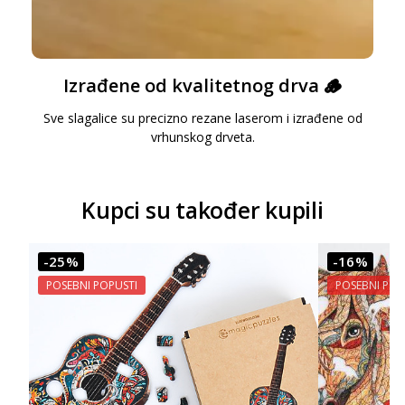
Izrađene od kvalitetnog drva 🪵
Sve slagalice su precizno rezane laserom i izrađene od
vrhunskog drveta.
Kupci su također kupili
-25%
-16%
POSEBNI POPUSTI
POSEBNI POP