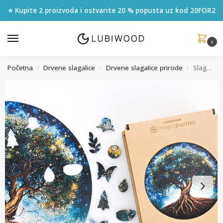
⭐ Kupite 2 proizvoda i ostvarite 20 % popusta uz kod
20FOR2
0
Početna
Drvene slagalice
Drvene slagalice prirode
Slagalica Stablo Života
/
/
/