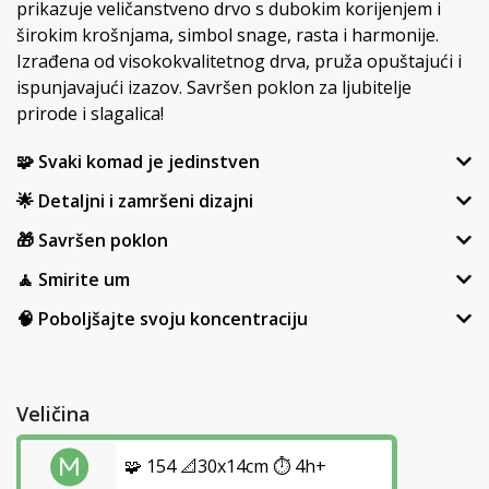
prikazuje veličanstveno drvo s dubokim korijenjem i
širokim krošnjama, simbol snage, rasta i harmonije.
Izrađena od visokokvalitetnog drva, pruža opuštajući i
ispunjavajući izazov. Savršen poklon za ljubitelje
prirode i slagalica!
🧩 Svaki komad je jedinstven
🌟 Detaljni i zamršeni dizajni
🎁 Savršen poklon
🧘 Smirite um
🧠 Poboljšajte svoju koncentraciju
Veličina
🧩 154 📐30x14cm ⏱️ 4h+