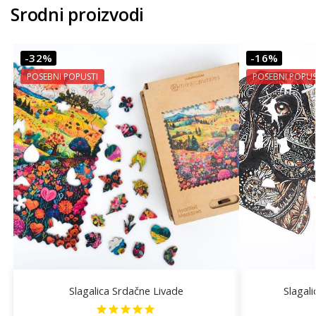
Srodni proizvodi
-32%
-16%
POSEBNI POPUSTI
POSEBNI POPUS
Slagalica Srdačne Livade
Slagal