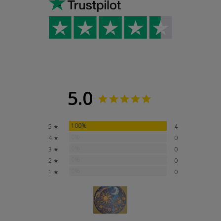
5.0
100%
5 ★
4
0%
4 ★
0
0%
3 ★
0
0%
2 ★
0
0%
1 ★
0