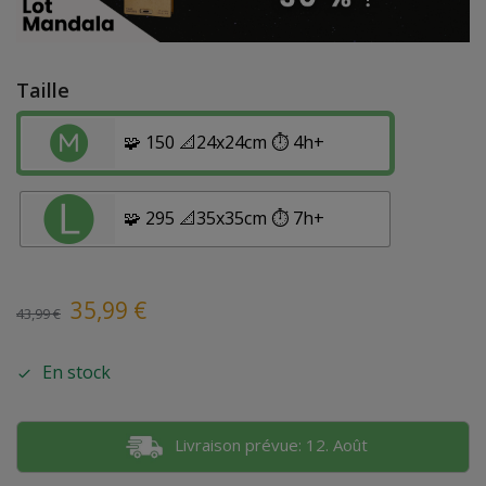
Taille
🧩 150 📐24x24cm ⏱️ 4h+
🧩 295 📐35x35cm ⏱️ 7h+
35,99
€
43,99
€
En stock
Livraison prévue: 12. Août