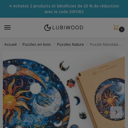
⭐ Achetez 2 produits et bénéficiez de 20 % de réduction
avec le code
20FOR2
0
Accueil
Puzzles en bois
Puzzles Nature
Puzzle Mandala Nuit des Fleurs
/
/
/