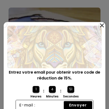
Entrez votre email pour obtenir votre code de
réduction de 15%.
Livré dans une Boîte Premium 🎁
1
4
50
:
:
Nos boîtes sont joliment conçues avec un mécanisme de
Heures
Minutes
Secondes
verrouillage et ont la taille parfaite pour être envoyées
comme cadeau.
Envoyer