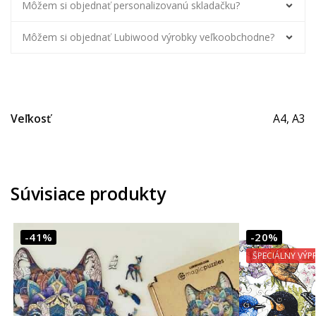
Môžem si objednať personalizovanú skladačku?
Môžem si objednať Lubiwood výrobky veľkoobchodne?
Veľkosť
A4, A3
Súvisiace produkty
-41%
-20%
ŠPECIÁLNY VÝP