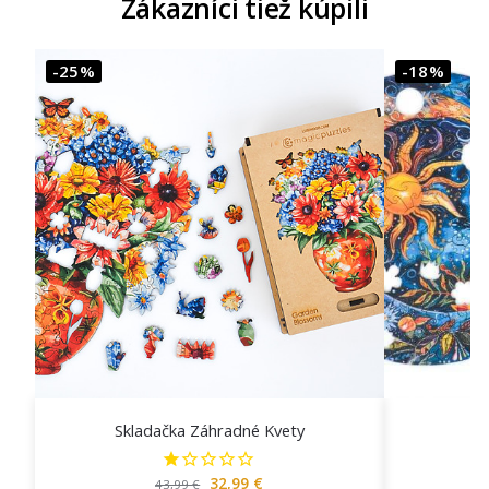
Zákazníci tiež kúpili
-25%
-18%
Skladačka Záhradné Kvety
32,99
€
43,99
€