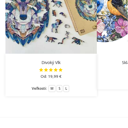
Divoký Vlk
Skl
Od:
19,99
€
Veľkosti:
M
S
L