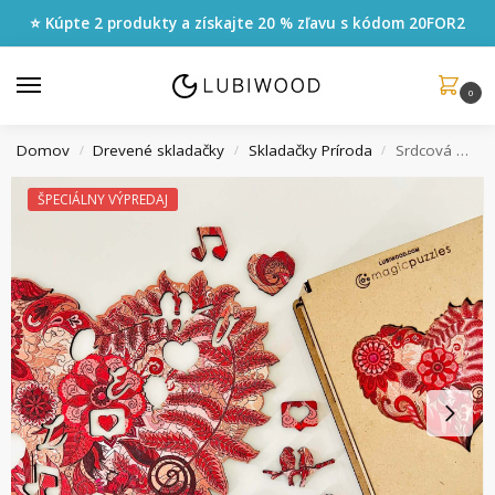
⭐ Kúpte 2 produkty a získajte 20 % zľavu s kódom
20FOR2
0
Domov
Drevené skladačky
Skladačky Príroda
Srdcová Mandala
/
/
/
ŠPECIÁLNY VÝPREDAJ