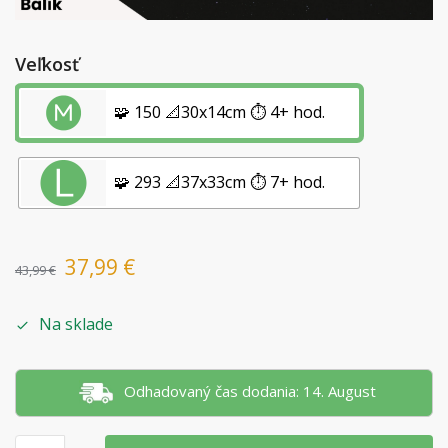
Veľkosť
🧩 150 📐30x14cm ⏱️ 4+ hod.
🧩 293 📐37x33cm ⏱️ 7+ hod.
37,99
€
43,99
€
Na sklade
Odhadovaný čas dodania: 14. August