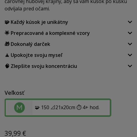
čarovnej hubovej krajiny, aby sa vám kúsok po kúsku
odvíjala pred očami.
🧩 Každý kúsok je unikátny
🌟 Prepracované a komplexné vzory
🎁 Dokonalý darček
🧘 Upokojte svoju myseľ
🧠 Zlepšite svoju koncentráciu
Veľkosť
🧩 150 📐21x20cm ⏱️ 4+ hod.
39,99
€