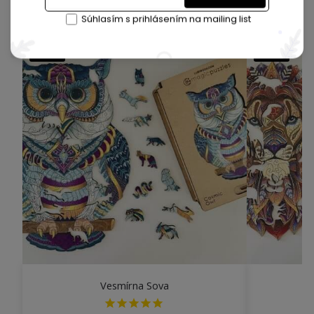
Zákazníci tiež kúpili
Súhlasím s prihlásením na mailing list
-41%
-41%
Vesmírna Sova