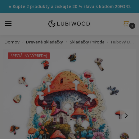
⭐ Kúpte 2 produkty a získajte 20 % zľavu s kódom
20FOR2
0
Domov
Drevené skladačky
Skladačky Príroda
Hubový Domček
/
/
/
ŠPECIÁLNY VÝPREDAJ