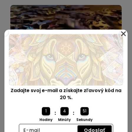
Zadajte svoj e-mail a získajte zľavový kód na
Vyrobené z kvalitného dreva 🪵
20 %.
Všetky skladačky sú precízne vyrezané laserom a
1
4
50
:
:
vyrobené z prvotriedneho dreva.
Hodiny
Minúty
Sekundy
Odoslať