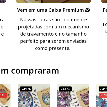
Vem em uma Caixa Premium 🎁
F
ra
Nossas caixas são lindamente
To
 e
projetadas com um mecanismo
 e
de travamento e no tamanho
perfeito para serem enviadas
como presente.
bém compraram
-41%
-41%
-4
IAL
VEN