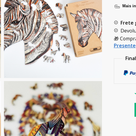
Mais i
Frete 
Devolu
🎁 Compr
Presente
Fina