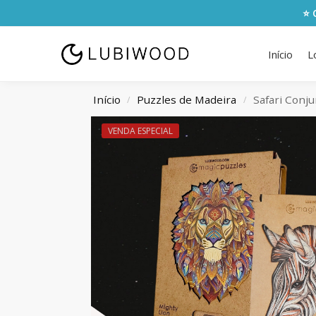
⭐ 
Início
L
Início
Puzzles de Madeira
Safari Conj
/
/
VENDA ESPECIAL