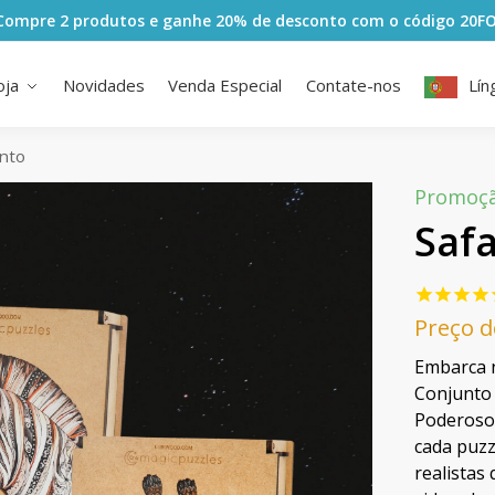
Compre 2 produtos e ganhe 20% de desconto com o código
20F
oja
Novidades
Venda Especial
Contate-nos
Lín
unto
Promoçã
Safa
Preço d
Embarca 
Conjunto 
Poderoso,
cada puzz
realistas