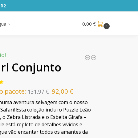
OR2
gua
0,00
€
0
o!
ri Conjunto
o pacote:
92,00
€
131,97
€
numa aventura selvagem com o nosso
Safari! Esta coleção inclui o Puzzle Leão
 o Zebra Listrada e o Esbelta Girafa –
le está repleto de detalhes vívidos e
 que vão encantar todos os amantes da