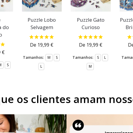
e
Puzzle Lobo
Puzzle Gato
Puzzl
a do
Selvagem
Curioso
Br
o
De
19,99
€
De
19,99
€
D
9
€
Tamanhos:
Tamanhos:
Taman
M
S
S
L
M
S
L
M
que os clientes amam noss