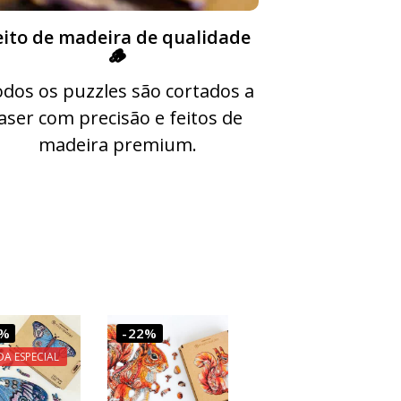
eito de madeira de qualidade
🪵
dos os puzzles são cortados a
laser com precisão e feitos de
madeira premium.
1%
-22%
DA ESPECIAL