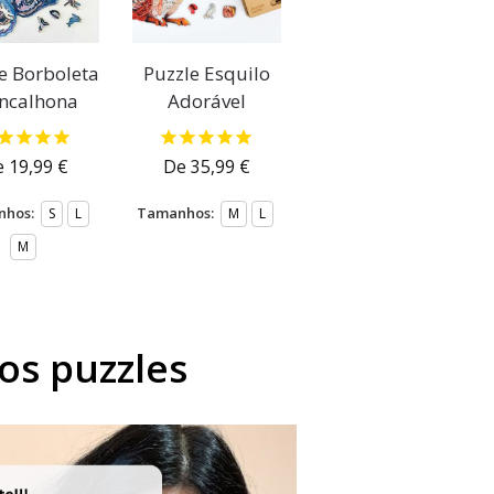
e Borboleta
Puzzle Esquilo
incalhona
Adorável
e
19,99
€
De
35,99
€
hos:
Tamanhos:
S
L
M
L
M
os puzzles