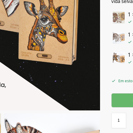
vida selv
1
1
1
Em est