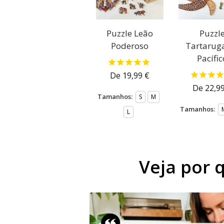
Puzzle Leão
Puzzl
Poderoso
Tartarug
Pacífic
De
19,99
€
De
22,9
Tamanhos:
S
M
Tamanhos:
L
Veja por 