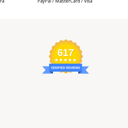
ira
PayPal / MasterCard / Visa
617
VERIFIED REVIEWS