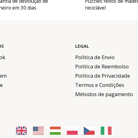
antia de devolução de
Puzzles feitos de made
heiro em 30 dias
reciclável
OS
LEGAL
ok
Política de Envio
Política de Reembolso
ram
Política de Privacidade
e
Termos e Condições
Métodos de pagamento