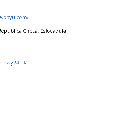
te.payu.com/
 República Checa, Eslováquia
elewy24.pl/