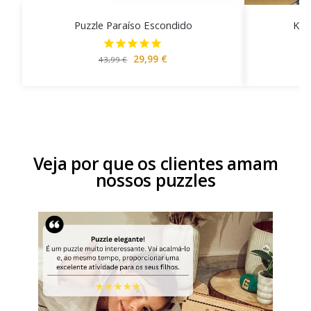
Puzzle Paraíso Escondido
Kit
29,99
€
43,99
€
Veja por que os clientes amam
nossos puzzles