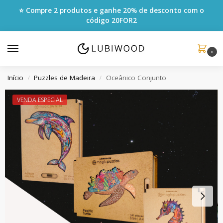
⭐ Compre 2 produtos e ganhe 20% de desconto com o
código
20FOR2
0
Início
Puzzles de Madeira
Oceânico Conjunto
/
/
VENDA ESPECIAL