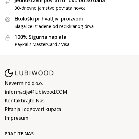
Jednostavni povrati u roku od 30 dana
30-dnevno jamstvo povrata novca
Ekološki prihvatljivi proizvodi
Slagalice izrađene od recikliranog drva
100% Sigurna naplata
PayPal / MasterCard / Visa
Nevermind d.o.o.
informacije@lubiwood.COM
Kontaktirajte Nas
Pitanja i odgovori kupaca
Impresum
PRATITE NAS