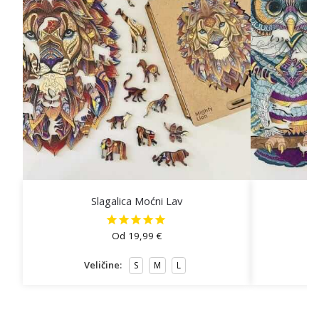
Slagalica Moćni Lav
Sl
Od
19,99
€
Veličine:
V
S
M
L