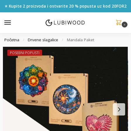
⭐ Kupite 2 proizvoda i ostvarite 20 % popusta uz kod
20FOR2
0
Početna
Drvene slagalice
Mandala Paket
/
/
POSEBNI POPUSTI