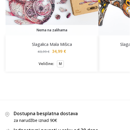
Nema na zalihama
Slagalica Mala Mišica
Slaga
34,99
€
43,99
€
Veličine:
M
Dostupna besplatna dostava
za narudžbe iznad 90€