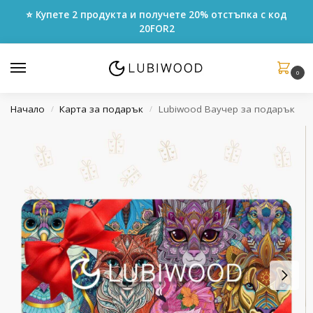
⭐ Купете 2 продукта и получете 20% отстъпка с код
20FOR2
0
Начало
Карта за подарък
Lubiwood Ваучер за подарък
/
/