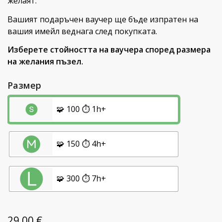
желаят.
Вашият подаръчен ваучер ще бъде изпратен на
вашия имейл веднага след покупката.
Изберете стойността на ваучера според размера
на желания пъзел.
Размер
🧩 100 ⏱️ 1h+
🧩 150 ⏱️ 4h+
🧩 300 ⏱️ 7h+
29,00
€