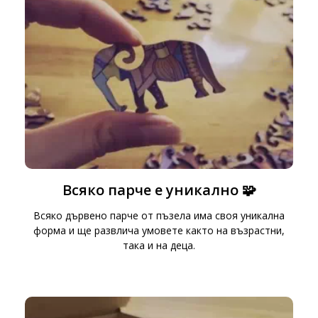
Всяко парче е уникално 🧩
Всяко дървено парче от пъзела има своя уникална
форма и ще развлича умовете както на възрастни,
така и на деца.