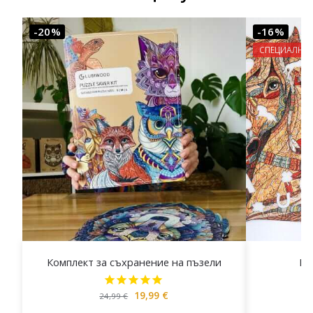
-20%
-16%
СПЕЦИАЛНА
Комплект за съхранение на пъзели
Пъ
19,99
€
24,99
€