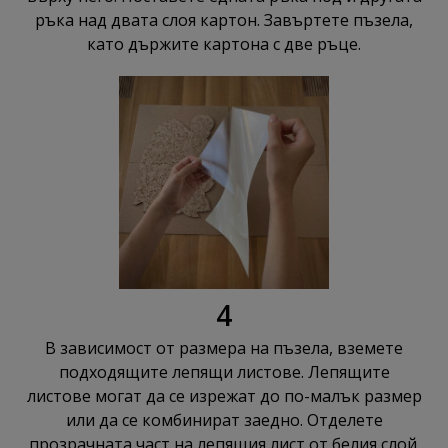
ръка над двата слоя картон. Завъртете пъзела,
като държите картона с две ръце.
4
В зависимост от размера на пъзела, вземете
подходящите лепящи листове. Лепящите
листове могат да се изрежат до по-малък размер
или да се комбинират заедно. Отделете
прозрачната част на лепящия лист от белия слой.