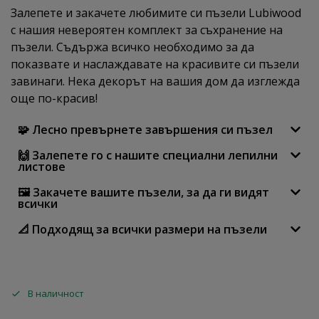
Залепете и закачете любимите си пъзели Lubiwood
с нашия невероятен комплект за съхранение на
пъзели. Съдържа всичко необходимо за да
показвате и наслаждавате на красивите си пъзели
завинаги. Нека декорът на вашия дом да изглежда
още по-красив!
🧩 Лесно превърнете завършения си пъзел
🙌 Залепете го с нашите специални лепилни
листове
🖼 Закачете вашите пъзели, за да ги видят
всички
📐 Подходящ за всички размери на пъзели
В наличност