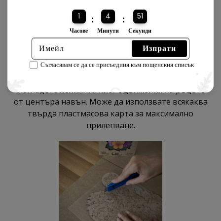
1
4
50
:
:
Часове
Минути
Секунди
Изпрати
Съгласявам се да се присъединя към пощенския списък
6
Изгладете лепилния лист с движения на ръцете
от центъра навън. Може да използвате всякаква
твърда пластмасова карта за максимално
прилепване.