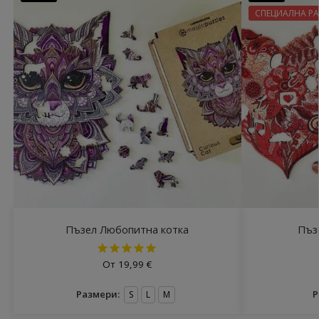
СПЕЦИАЛНА Р
Пъзел Любопитна котка
Пъз
От
19,99
€
Размери:
Р
S
L
M