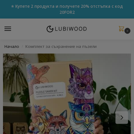
⭐ Купете 2 продукта и получете 20% отстъпка с код
20FOR2
0
Начало
Комплект за съхранение на пъзели
/