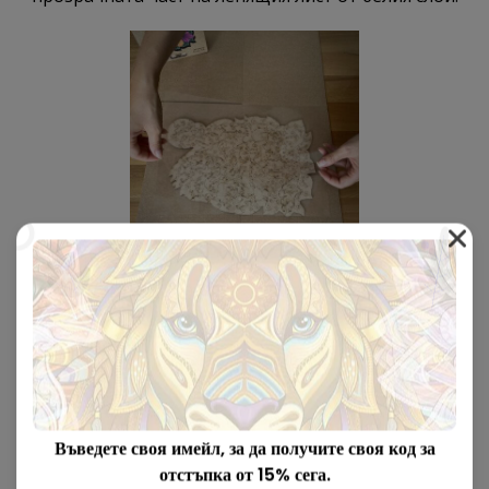
5
Внимателно поставете лепящия лист върху
сглобения пъзел.
Въведете своя имейл, за да получите своя код за
отстъпка от 15% сега.