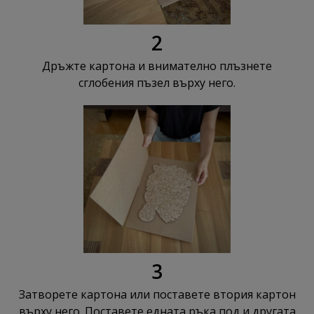
2
Дръжте картона и внимателно плъзнете
сглобения пъзел върху него.
3
Затворете картона или поставете втория картон
върху него. Поставете едната ръка под и другата