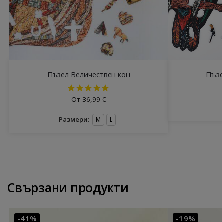
Пъзел Величествен кон
Пъзе
От
36,99
€
Размери:
M
L
Свързани продукти
-41%
-19%