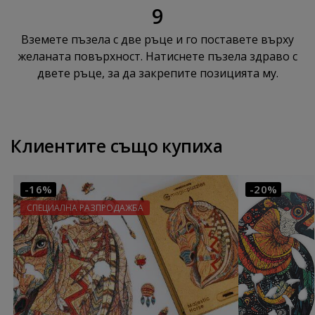
9
Вземете пъзела с две ръце и го поставете върху
желаната повърхност. Натиснете пъзела здраво с
двете ръце, за да закрепите позицията му.
Клиентите също купиха
-16%
-20%
СПЕЦИАЛНА РАЗПРОДАЖБА