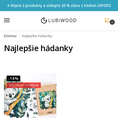
⭐ Kúpte 2 produkty a získajte 20 % zľavu s kódom
20FOR2
0
Domov
Najlepšie hádanky
/
Najlepšie hádanky
-16%
ŠPECIÁLNY VÝPREDAJ