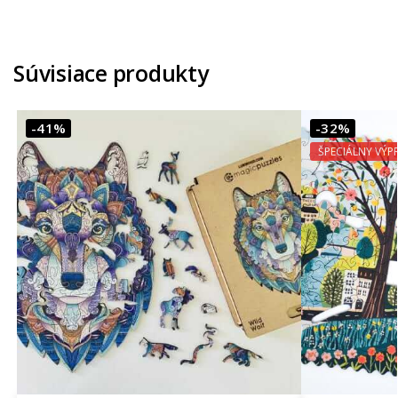
Súvisiace produkty
-41%
-32%
ŠPECIÁLNY VÝP