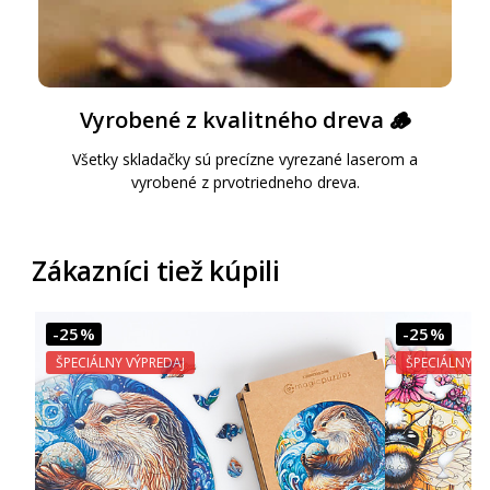
Vyrobené z kvalitného dreva 🪵
Všetky skladačky sú precízne vyrezané laserom a
vyrobené z prvotriedneho dreva.
Zákazníci tiež kúpili
-25%
-25%
ŠPECIÁLNY VÝPREDAJ
ŠPECIÁLNY V