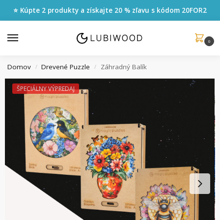
⭐ Kúpte 2 produkty a získajte 20 % zľavu s kódom
20FOR2
0
Domov
Drevené Puzzle
Záhradný Balík
/
/
ŠPECIÁLNY VÝPREDAJ