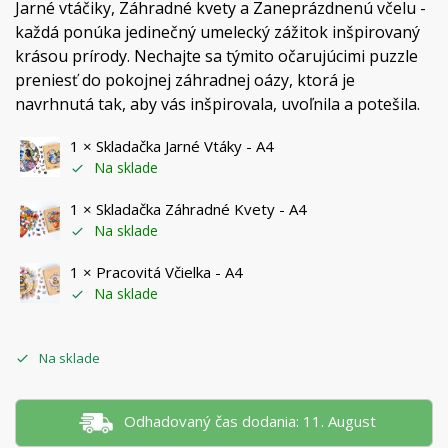
Jarné vtáčiky, Záhradné kvety a Zaneprázdnenú včelu -
každá ponúka jedinečný umelecký zážitok inšpirovaný
krásou prírody. Nechajte sa týmito očarujúcimi puzzle
preniesť do pokojnej záhradnej oázy, ktorá je
navrhnutá tak, aby vás inšpirovala, uvoľnila a potešila.
1 ×
Skladačka Jarné Vtáky - A4
Na sklade
1 ×
Skladačka Záhradné Kvety - A4
Na sklade
1 ×
Pracovitá Včielka - A4
Na sklade
Na sklade
Odhadovaný čas dodania: 11. August