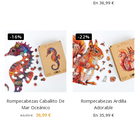
En
36,99
€
-16%
-22%
Rompecabezas Caballito De
Rompecabezas Ardilla
Mar Oceánico
Adorable
36,99
€
En
35,99
€
43,99
€