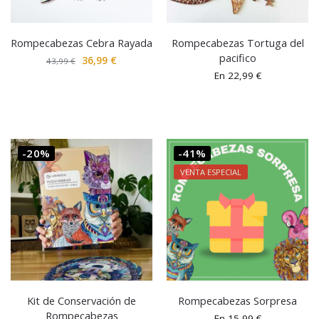
Rompecabezas Cebra Rayada
Rompecabezas Tortuga del
pacifico
36,99
€
43,99
€
En
22,99
€
-20%
-41%
VENTA ESPECIAL
Kit de Conservación de
Rompecabezas Sorpresa
Rompecabezas
En
15,99
€