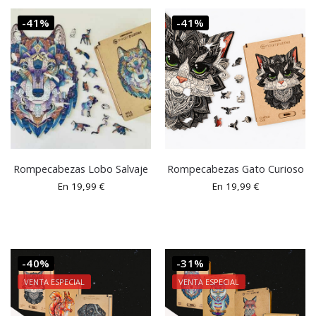
-41%
-41%
Rompecabezas Lobo Salvaje
Rompecabezas Gato Curioso
En
19,99
€
En
19,99
€
-40%
-31%
VENTA ESPECIAL
VENTA ESPECIAL