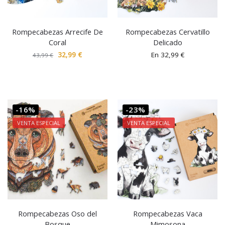
Rompecabezas Arrecife De
Rompecabezas Cervatillo
Coral
Delicado
32,99
€
En
32,99
€
43,99
€
-16%
-23%
VENTA ESPECIAL
VENTA ESPECIAL
Rompecabezas Oso del
Rompecabezas Vaca
Bosque
Mimosona