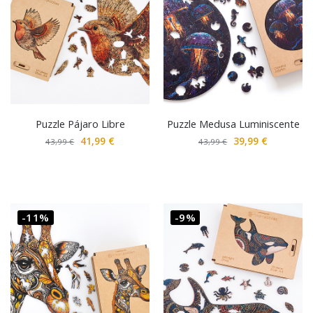
Puzzle Pájaro Libre
Puzzle Medusa Luminiscente
41,99
€
39,99
€
43,99
€
43,99
€
-11%
-9%