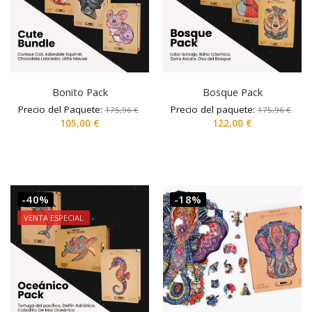
Bonito Pack
Bosque Pack
Precio del Paquete:
Precio del paquete:
175,96
€
175,96
€
105,00
€
122,00
€
-40%
-18%
VENTA ESPECIAL