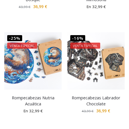
36,99
€
En
32,99
€
43,99
€
-25%
-16%
VENTA ESPECIAL
VENTA ESPECIAL
Rompecabezas Nutria
Rompecabezas Labrador
Acuática
Chocolate
En
32,99
€
36,99
€
43,99
€