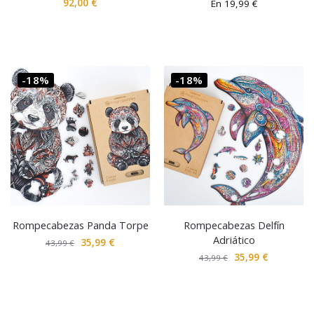
92,00
€
En
19,99
€
-18%
-18%
Rompecabezas Panda Torpe
Rompecabezas Delfín
Adriático
35,99
€
43,99
€
35,99
€
43,99
€