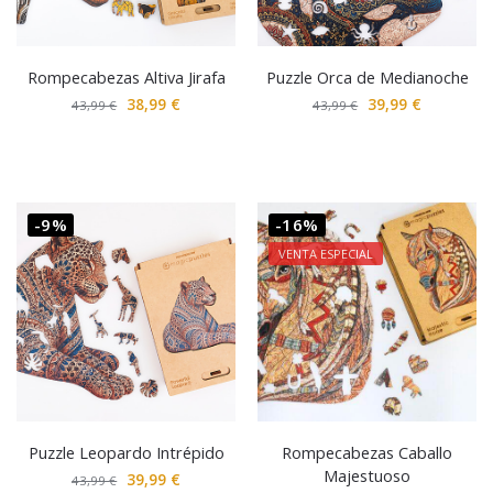
Rompecabezas Altiva Jirafa
Puzzle Orca de Medianoche
38,99
€
39,99
€
43,99
€
43,99
€
-9%
-16%
VENTA ESPECIAL
Puzzle Leopardo Intrépido
Rompecabezas Caballo
Majestuoso
39,99
€
43,99
€