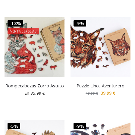
-18%
-9%
VENTA ESPECIAL
Rompecabezas Zorro Astuto
Puzzle Lince Aventurero
En
35,99
€
39,99
€
43,99
€
-5%
-9%