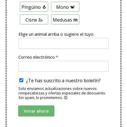
c
i
Pingüino 🐧
Mono 🐒
ó
n
Cisne 🦢
Medusas 🪼
m
ú
l
Elige un animal arriba o sugiere el tuyo:
t
i
p
l
Correo electrónico
*
e
¿Te has suscrito a nuestro boletín?
Solo enviamos actualizaciones sobre nuevos
rompecabezas y ofertas especiales de descuento.
Sin spam, lo prometemos. 😊
Votar ahora