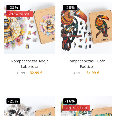
-25%
-20%
VENTA ESPECIAL
Rompecabezas Abeja
Rompecabezas Tucán
Laboriosa
Exótico
32,99
€
34,99
€
43,99
€
43,99
€
-25%
-16%
VENTA ESPECIAL