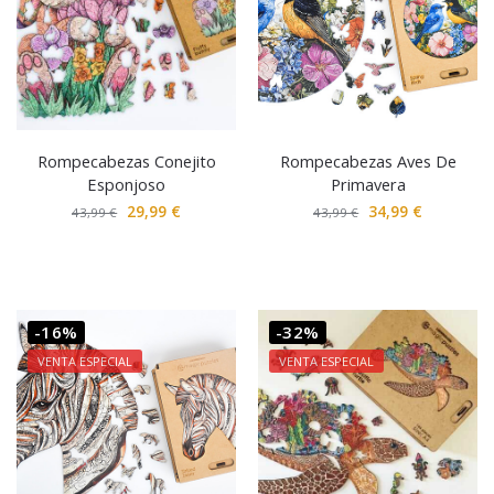
Rompecabezas Conejito
Rompecabezas Aves De
Esponjoso
Primavera
29,99
€
34,99
€
43,99
€
43,99
€
-16%
-32%
VENTA ESPECIAL
VENTA ESPECIAL