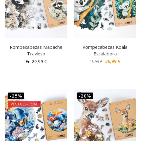
Rompecabezas Mapache
Rompecabezas Koala
Travieso
Escaladora
En
29,99
€
36,99
€
43,99
€
-25%
-20%
VENTA ESPECIAL