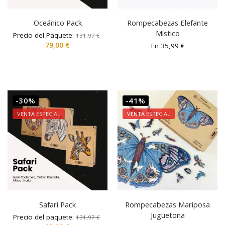
Oceánico Pack
Rompecabezas Elefante
Místico
Precio del Paquete:
131,97
€
79,00
€
En
35,99
€
-30%
-41%
VENTA ESPECIAL
VENTA ESPECIAL
Safari Pack
Rompecabezas Mariposa
Juguetona
Precio del paquete:
131,97
€