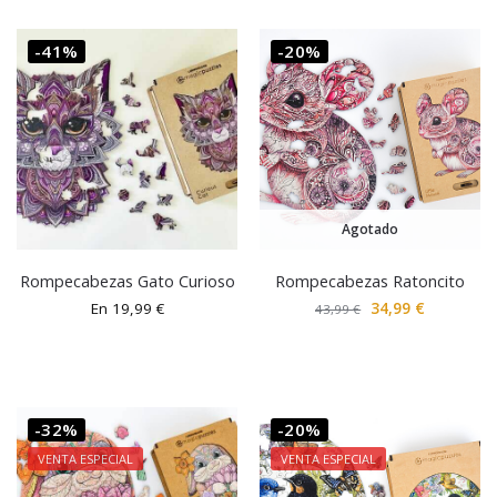
-41%
-20%
Agotado
Rompecabezas Gato Curioso
Rompecabezas Ratoncito
En
19,99
€
34,99
€
43,99
€
-32%
-20%
VENTA ESPECIAL
VENTA ESPECIAL