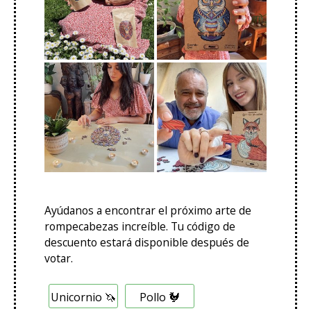
Ayúdanos a encontrar el próximo arte de
rompecabezas increíble. Tu código de
descuento estará disponible después de
votar.
O
Unicornio 🦄
Pollo 🐓
p