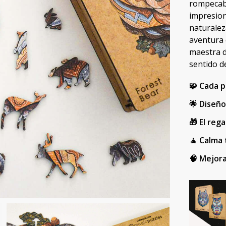
rompecabe
impresion
naturalez
aventura
maestra 
sentido d
🧩 Cada p
🌟 Diseño
🎁 El reg
🧘 Calma
🧠 Mejor