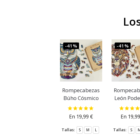
Lo
-41%
-41%
Rompecabezas
Rompecab
Búho Cósmico
León Pode
En
19,99
€
En
19,9
Tallas:
Tallas:
S
M
L
S