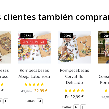
s clientes también compra
-25%
-20%
-2
VENTA ESPECIAL
ezas
Rompecabezas
Rompecabezas
roso
Abeja Laboriosa
Cervatillo
Cons
Delicado
Rom
9
€
32,99
€
43,99
€
En
32,99
€
24,9
Tallas:
M
L
M
Tallas:
M
JP