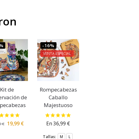
ron
0%
-16%
VENTA ESPECIAL
Kit de
Rompecabezas
ervación de
Caballo
pecabezas
Majestuoso
19,99
€
En
36,99
€
9
€
Tallas:
M
L