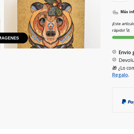
Más in
¡Este artícu
rápido! 🚀
MAGENES
Envío 
Devolu
🎁 ¿Lo co
Regalo
.