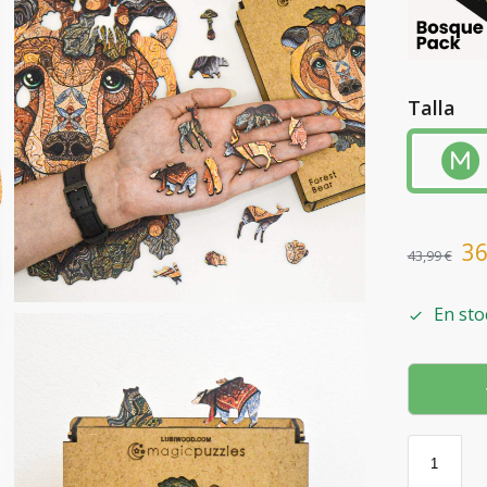
Talla
3
43,99
€
En sto