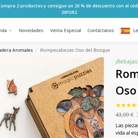
Compra 2 productos y consigue un 20 % de descuento con el cód
20FOR2
nda
Novedades
Venta Especial
Contáctanos
L
adera Animales
Rompecabezas Oso del Bosque
/
¡Rebajas
Rom
Oso
43,99
€
Las pieza
vida al es