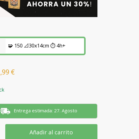
🧩 150 📐30x14cm ⏱️ 4h+
6,99
€
ck
Entrega estimada: 27. Agosto
Añadir al carrito