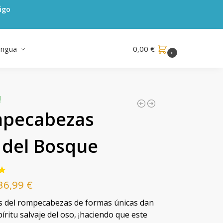
igo
engua
0,00
€
0
!
pecabezas
 del Bosque
36,99
€
s del rompecabezas de formas únicas dan
píritu salvaje del oso, ¡haciendo que este