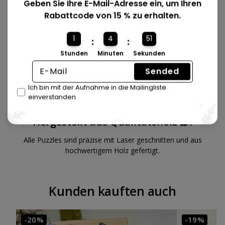
Geben Sie Ihre E-Mail-Adresse ein, um Ihren
Rabattcode von 15 % zu erhalten.
1
4
50
:
:
Stunden
Minuten
Sekunden
Sended
Ich bin mit der Aufnahme in die Mailingliste
einverstanden
Hergestellt aus Qualitätsholz 🪵.
Alle Puzzles sind präzise mit Laser geschnitten und aus
hochwertigem Holz gefertigt.
Kunden kauften auch
-20%
-19%