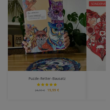
SONDERVERK
Puzzle-Retter-Bausatz
P
19,99
€
24,99
€