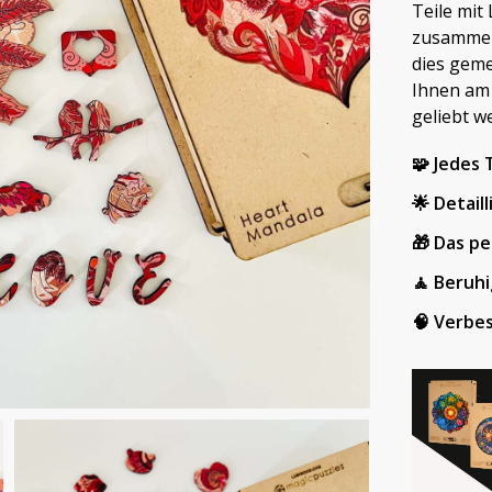
Teile mit
zusammens
dies geme
Ihnen am 
geliebt w
🧩 Jedes T
🌟 Detail
🎁 Das p
🧘 Beruhi
🧠 Verbes