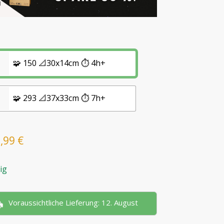
🧩 150 📐30x14cm ⏱️ 4h+
🧩 293 📐37x33cm ⏱️ 7h+
7,99
€
ig
Voraussichtliche Lieferung: 12. August