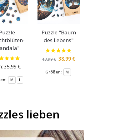
Puzzle
Puzzle "Baum
chtblüten-
des Lebens"
andala"
38,99
€
43,99
€
n:
35,99
€
Größen:
M
en:
M
L
zles lieben