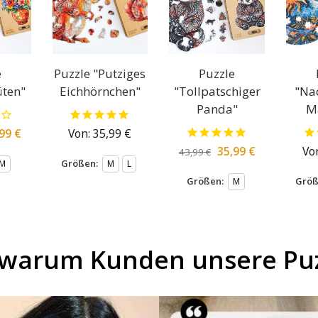
e
Puzzle "Putziges
Puzzle
üten"
Eichhörnchen"
"Tollpatschiger
"Na
Panda"
M
,99
€
Von:
35,99
€
35,99
€
Vo
43,99
€
Größen:
M
M
L
Größen:
Größ
M
 warum Kunden unsere Puz