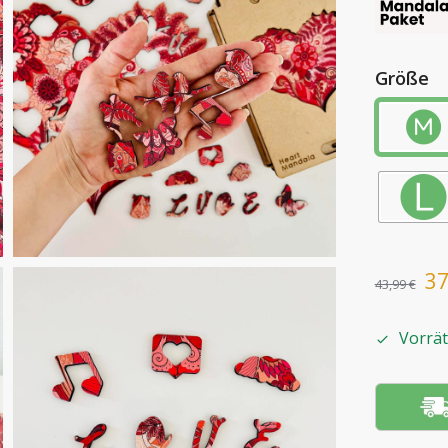
Größe
3
43,99
€
Vorrät