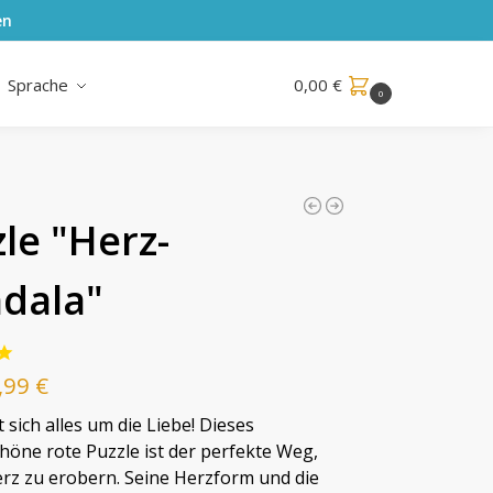
en
Sprache
0,00
€
0
le "Herz-
dala"
,99
€
 sich alles um die Liebe! Dieses
öne rote Puzzle ist der perfekte Weg,
rz zu erobern. Seine Herzform und die