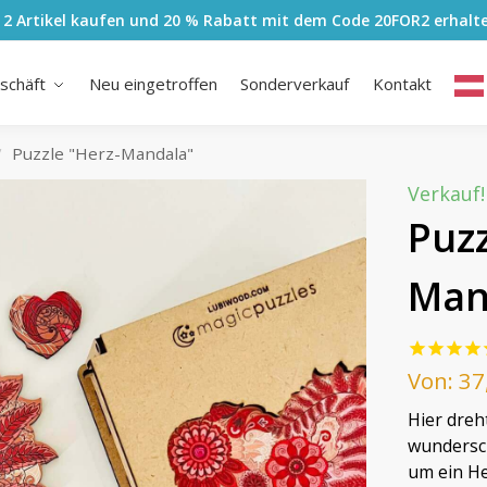
 2 Artikel kaufen und 20 % Rabatt mit dem Code
20FOR2
erhalt
schäft
Neu eingetroffen
Sonderverkauf
Kontakt
Puzzle "Herz-Mandala"
/
Verkauf!
Puzz
Man
Von:
37
Hier dreht
wundersch
um ein He