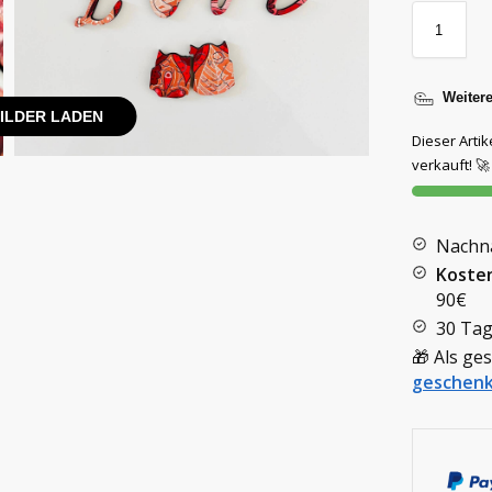
Weiter
BILDER LADEN
Dieser Artike
verkauft! 🚀
Nachn
Koste
90€
30 Tag
🎁 Als ge
geschenk