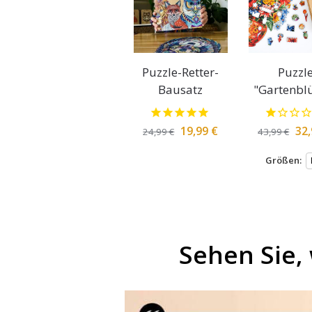
Puzzle-Retter-
Puzzl
Bausatz
"Gartenbl
19,99
€
32
24,99
€
43,99
€
Größen:
Sehen Sie,