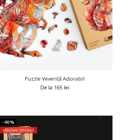
Puzzle Veveriță Adorabil
De la:
165
lei
-40%
VÂNZARE SPECIALĂ