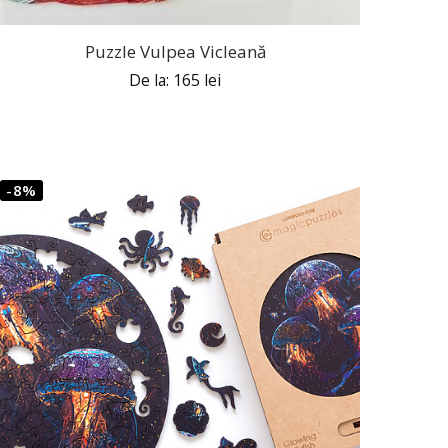
Puzzle Vulpea Vicleană
De la:
165
lei
-8%