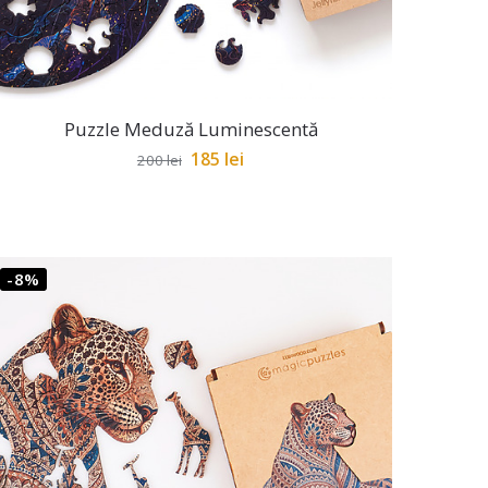
Puzzle Meduză Luminescentă
185
lei
200
lei
-8%