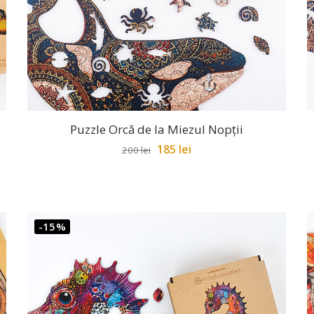
Puzzle Orcă de la Miezul Nopții
185
lei
200
lei
-15%