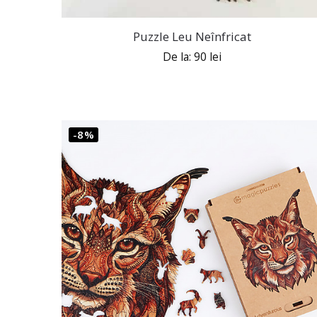
Puzzle Leu Neînfricat
De la:
90
lei
-8%