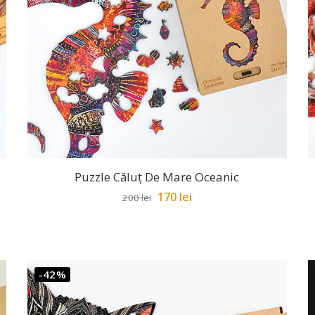
Puzzle Căluț De Mare Oceanic
170
lei
200
lei
-42%