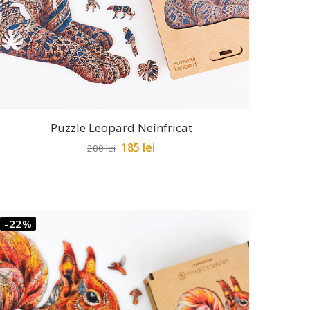
Puzzle Leopard Neînfricat
185
lei
200
lei
-22%