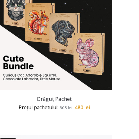
Drăguț Pachet
Prețul pachetului:
480
lei
805
lei