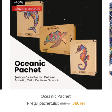
-40%
VÂNZARE SPECIALĂ
Oceanic Pachet
Prețul pachetului:
360
lei
605
lei