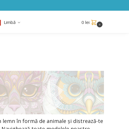
Limbă
0
lei
0
 lemn în formă de animale și distrează-te
ă! Navighează toate modelele noastre