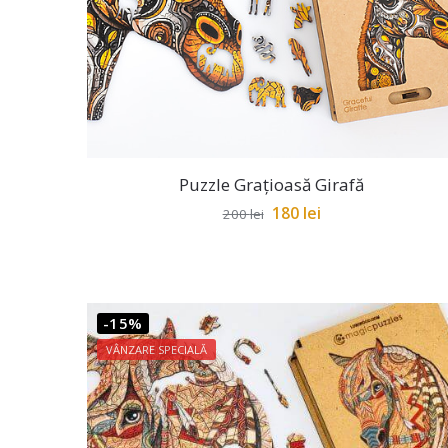
Puzzle Grațioasă Girafă
180
lei
200
lei
-15%
VÂNZARE SPECIALĂ