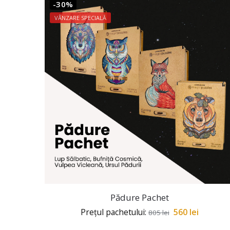
-30%
VÂNZARE SPECIALĂ
Pădure Pachet
Prețul pachetului:
560
lei
805
lei