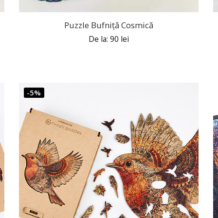
Puzzle Bufniță Cosmică
De la:
90
lei
-5%