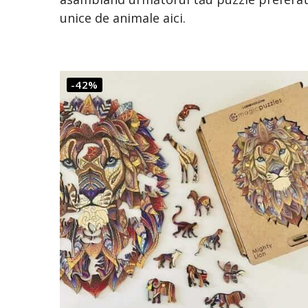
unice de animale aici.
-42%