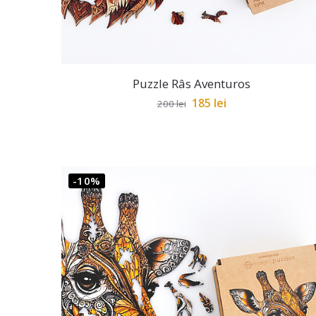
Puzzle Râs Aventuros
185
lei
200
lei
-10%