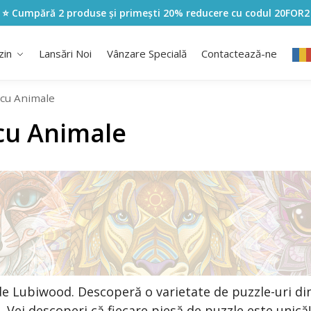
⭐ Cumpără 2 produse și primești 20% reducere cu codul
20FOR2
zin
Lansări Noi
Vânzare Specială
Contactează-ne
 cu Animale
 cu Animale
e Lubiwood. Descoperă o varietate de puzzle-uri din
 Vei descoperi că fiecare piesă de puzzle este unic