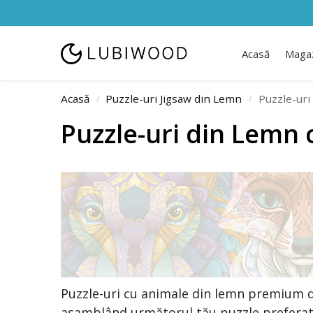
Acasă
Maga
Acasă
Puzzle-uri Jigsaw din Lemn
Puzzle-uri
/
/
Puzzle-uri din Lemn
Puzzle-uri cu animale din lemn premium d
asamblând următorul tău puzzle preferat.