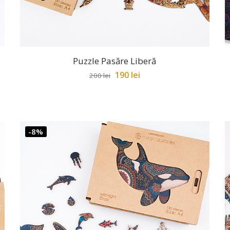
Puzzle Pasăre Liberă
190
lei
200
lei
-8%