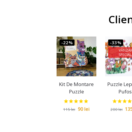
Clie
-22%
-33%
VÂNZAR
SPECIA
Kit De Montare
Puzzle Le
Puzzle
Pufos
90
lei
13
115
lei
200
lei