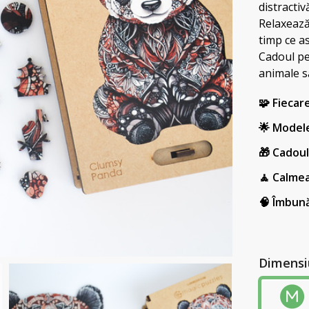
distractiv
Relaxează
timp ce a
Cadoul per
animale să
🧩 Fiecar
🌟 Modele
🎁 Cadoul
🧘 Calmea
🧠 Îmbun
Dimensi