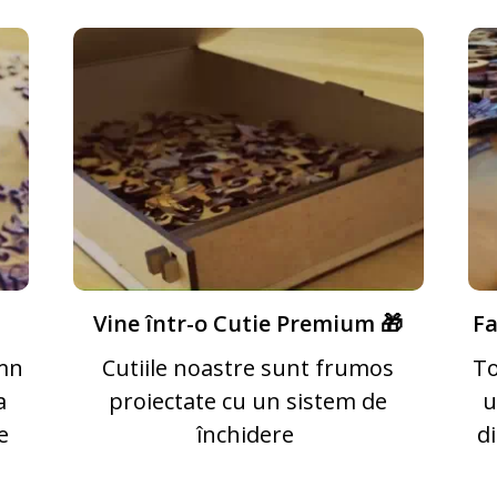
Vine într-o Cutie Premium 🎁
Fa
emn
Cutiile noastre sunt frumos
To
a
proiectate cu un sistem de
u
e
închidere
d