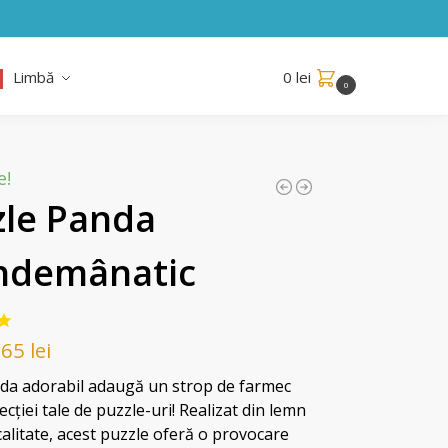
Limbă
0
lei
0
e!
zle Panda
ndemânatic
165
lei
da adorabil adaugă un strop de farmec
lecției tale de puzzle-uri! Realizat din lemn
calitate, acest puzzle oferă o provocare