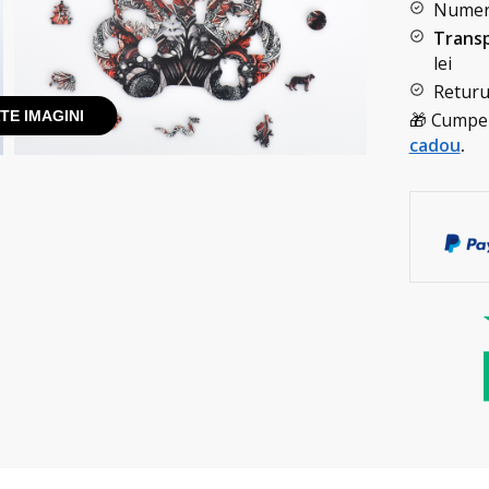
Numera
Transp
lei
Returur
TE IMAGINI
🎁 Cumper
cadou
.