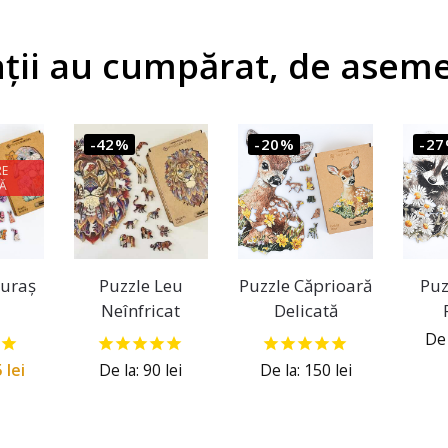
nții au cumpărat, de asem
-42%
-20%
-2
E
LĂ
puraș
Puzzle Leu
Puzzle Căprioară
Puz
Neînfricat
Delicată
De 
5
lei
De la:
90
lei
De la:
150
lei