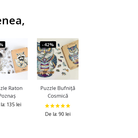
enea,
7%
-42%
zle Raton
Puzzle Bufniță
Poznaș
Cosmică
la:
135
lei
De la:
90
lei