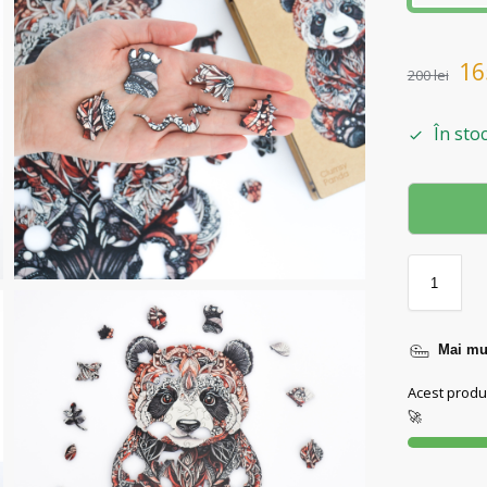
1
200
lei
În sto
Mai mul
Acest produ
🚀