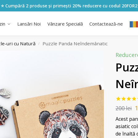
⭐ Cumpără 2 produse și primești 20% reducere cu codul
20FOR2
zin
Lansări Noi
Vânzare Specială
Contactează-ne
le-uri cu Natură
Puzzle Panda Neîndemânatic
/
Reducer
Puz
Neî
200
lei
Acest pan
asiatic co
de înaltă 