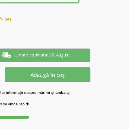
65
lei
c
Livrare estimata: 25. August
Adaugă în coș
te informații despre mărimi și ambalaj
s se vinde rapid!