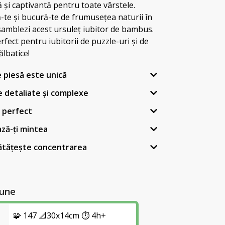
ă și captivantă pentru toate vârstele.
-te și bucură-te de frumusețea naturii în
samblezi acest ursuleț iubitor de bambus.
fect pentru iubitorii de puzzle-uri și de
lbatice!
e piesă este unică
 detaliate și complexe
 perfect
ză-ți mintea
ătățește concentrarea
une
🧩 147 📐30x14cm ⏱️ 4h+