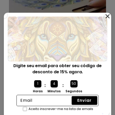
Vem em uma Caixa Premium 🎁
Nossas caixas são lindamente projetadas com um
Digite seu email para obter seu código de
mecanismo de travamento e no tamanho perfeito para
desconto de 15% agora.
serem enviadas como presente.
1
4
49
:
:
Horas
Minutos
Segundos
Enviar
Aceito inscrever-me na lista de emails