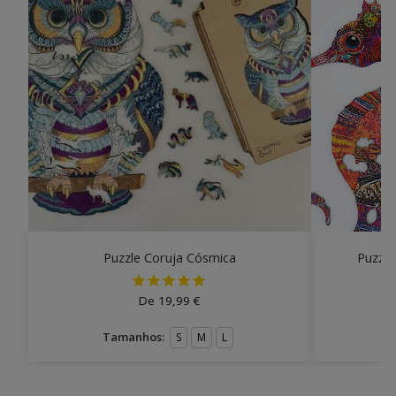
Puzzle Coruja Cósmica
Puzzle
De
19,99
€
Tamanhos:
S
M
L