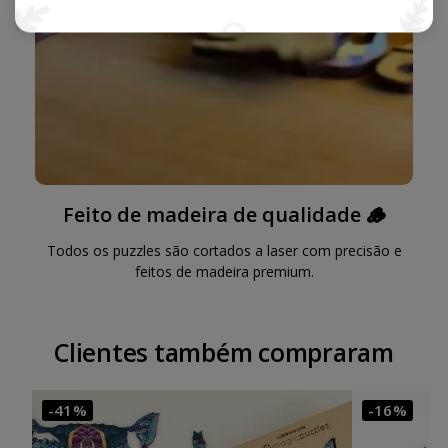
Feito de madeira de qualidade 🪵
Todos os puzzles são cortados a laser com precisão e
feitos de madeira premium.
Clientes também compraram
-41%
-16%