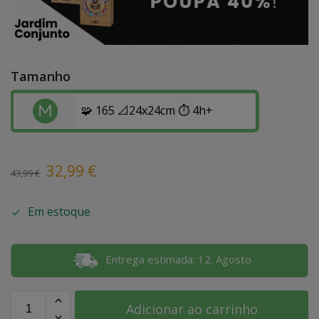
Tamanho
🧩 165 📐24x24cm ⏱️ 4h+
32,99
€
43,99
€
Em estoque
Entrega estimada: 12. Agosto
Adicionar ao carrinho