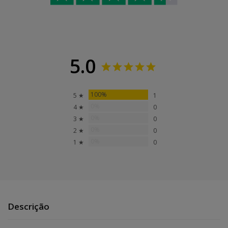
5.0
100%
5 ★
1
0%
4 ★
0
0%
3 ★
0
0%
2 ★
0
0%
1 ★
0
Descrição