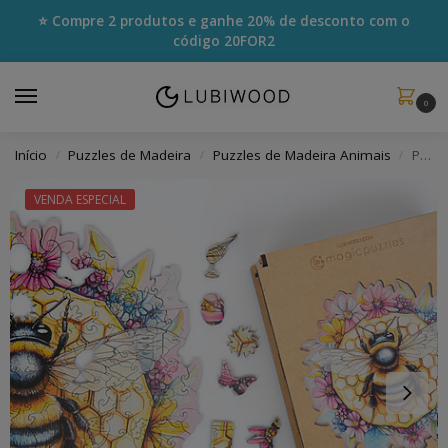
⭐ Compre 2 produtos e ganhe 20% de desconto com o
código
20FOR2
0
Início
Puzzles de Madeira
Puzzles de Madeira Animais
Puzzle Abelha Laboriosa
/
/
/
VENDA ESPECIAL