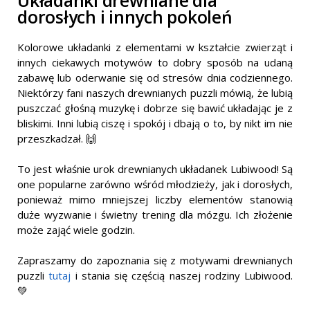
Układanki drewniane dla
dorosłych i innych pokoleń
Kolorowe układanki z elementami w kształcie zwierząt i
innych ciekawych motywów to dobry sposób na udaną
zabawę lub oderwanie się od stresów dnia codziennego.
Niektórzy fani naszych drewnianych puzzli mówią, że lubią
puszczać głośną muzykę i dobrze się bawić układając je z
bliskimi. Inni lubią ciszę i spokój i dbają o to, by nikt im nie
przeszkadzał. 🙌
To jest właśnie urok drewnianych układanek Lubiwood! Są
one popularne zarówno wśród młodzieży, jak i dorosłych,
ponieważ mimo mniejszej liczby elementów stanowią
duże wyzwanie i świetny trening dla mózgu. Ich złożenie
może zająć wiele godzin.
Zapraszamy do zapoznania się z motywami drewnianych
puzzli
tutaj
i stania się częścią naszej rodziny Lubiwood.
💚