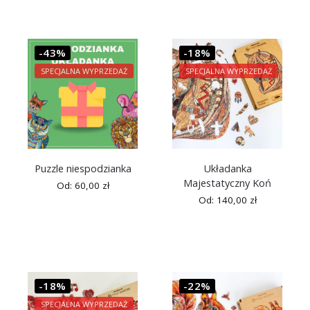
-43%
-18%
SPECJALNA WYPRZEDAŻ
SPECJALNA WYPRZEDAŻ
Puzzle niespodzianka
Układanka
Majestatyczny Koń
Od:
60,00
zł
Od:
140,00
zł
-18%
-22%
SPECJALNA WYPRZEDAŻ