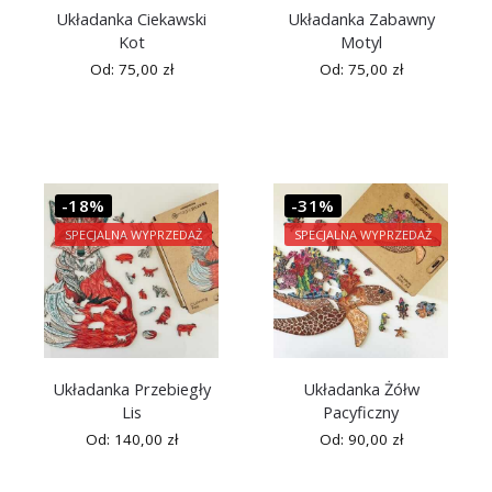
Układanka Ciekawski
Układanka Zabawny
Kot
Motyl
Od:
75,00
zł
Od:
75,00
zł
-18%
-31%
SPECJALNA WYPRZEDAŻ
SPECJALNA WYPRZEDAŻ
Układanka Przebiegły
Układanka Żółw
Lis
Pacyficzny
Od:
140,00
zł
Od:
90,00
zł