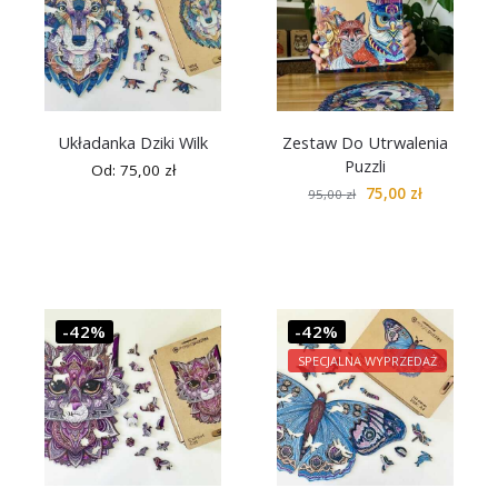
Układanka Dziki Wilk
Zestaw Do Utrwalenia
Puzzli
Od:
75,00
zł
75,00
zł
95,00
zł
-42%
-42%
SPECJALNA WYPRZEDAŻ