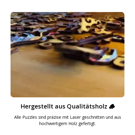
Geben Sie Ihre E-Mail-Adresse ein, um Ihren
15%-Rabattcode zu erhalten.
Hergestellt aus Qualitätsholz 🪵
1
5
0
:
:
Alle Puzzles sind präzise mit Laser geschnitten und aus
Stunden
Minuten
Sekunden
hochwertigem Holz gefertigt.
Senden