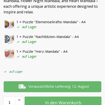
Mandala, Flower Night Mandala, and Heart Mandala –
each offering a unique artistic experience designed to
inspire and relax.
1 ×
Puzzle "Elementarkräfte-Mandala" - A4
auf Lager
1 ×
Puzzle "Nachtblüten-Mandala" - A4
auf Lager
1 ×
Puzzle "Herz-Mandala" - A4
auf Lager
auf Lager
Voraussichtliche Lieferung: 12. August
In den Warenkorb