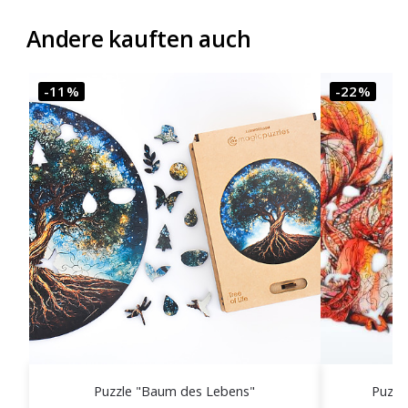
Ich stimme zu der Mailingliste beizutreten
Andere kauften auch
-11%
-22%
Puzzle "Baum des Lebens"
Puzzl