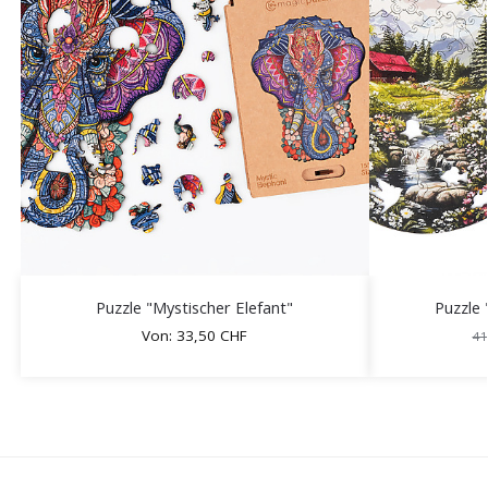
Puzzle "Mystischer Elefant"
Puzzle 
Von:
33,50
CHF
41