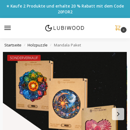
⭐ Kaufe 2 Produkte und erhalte 20 % Rabatt mit dem Code
20FOR2
0
Startseite
Holzpuzzle
Mandala Paket
/
/
SONDERVERKAUF