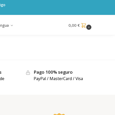
igo
engua
0,00
€
0
s
Pago 100% seguro
de
PayPal / MasterCard / Visa