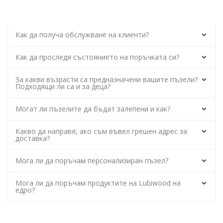
Как да получа обслужване на клиенти?
Как да проследя състоянието на поръчката си?
За какви възрасти са предназначени вашите пъзели?
Подходящи ли са и за деца?
Могат ли пъзелите да бъдат залепени и как?
Какво да направя, ако съм въвел грешен адрес за
доставка?
Мога ли да поръчам персонализиран пъзел?
Мога ли да поръчам продуктите на Lubiwood на
едро?