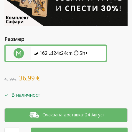
Размер
🧩 162 📐24x24cm ⏱️ 5h+
36,99
€
43,99
€
В наличност
Очаквана доставка: 24 Август