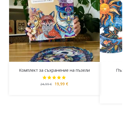
Комплект за съхранение на пъзели
Пъзе
19,99
€
24,99
€