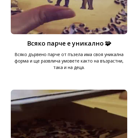
Всяко парче е уникално 🧩
Всяко дървено парче от пъзела има своя уникална
форма и ще развлича умовете както на възрастни,
така и на деца.