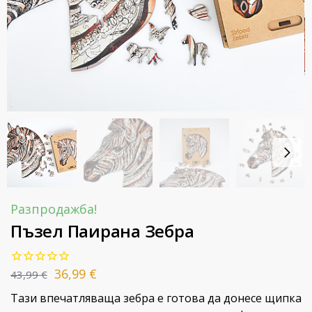
Разпродажба!
Пъзел Паирана Зебра
36,99
€
43,99
€
Тази впечатляваща зебра е готова да донесе щипка