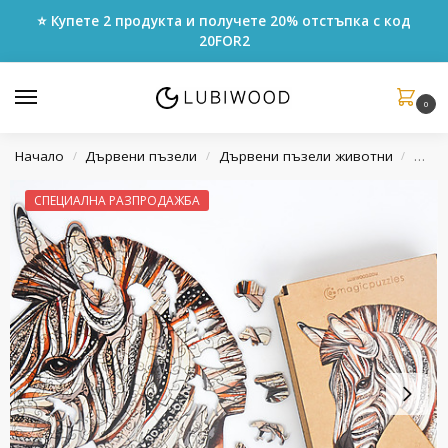
⭐ Купете 2 продукта и получете 20% отстъпка с код
20FOR2
0
Начало
Дървени пъзели
Дървени пъзели животни
Пъзе
/
/
/
СПЕЦИАЛНА РАЗПРОДАЖБА