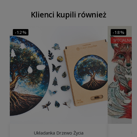
Klienci kupili również
-12%
-18%
SPECJALNA 
Układanka Drzewo Życia
Uk