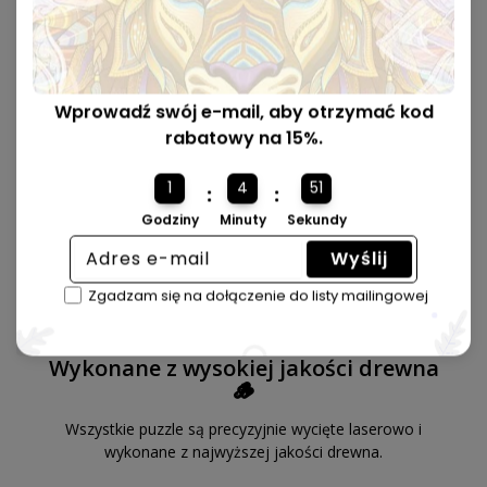
Wprowadź swój e-mail, aby otrzymać kod
rabatowy na 15%.
1
4
50
:
:
Godziny
Minuty
Sekundy
Wyślij
Zgadzam się na dołączenie do listy mailingowej
Wykonane z wysokiej jakości drewna
🪵
Wszystkie puzzle są precyzyjnie wycięte laserowo i
wykonane z najwyższej jakości drewna.