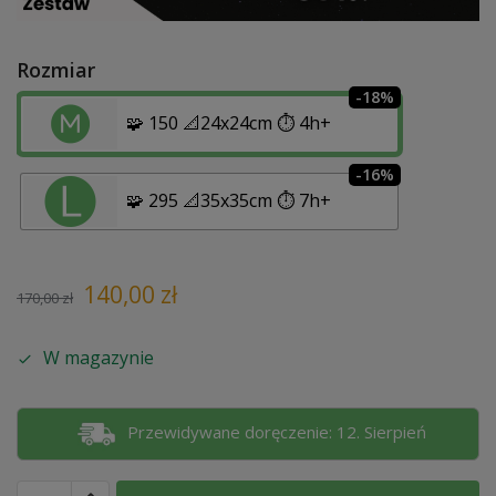
Rozmiar
-18%
🧩 150 📐24x24cm ⏱️ 4h+
-16%
🧩 295 📐35x35cm ⏱️ 7h+
140,00
zł
170,00
zł
W magazynie
Przewidywane doręczenie: 12. Sierpień