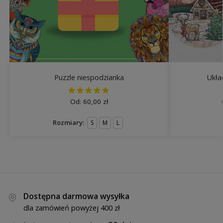
Puzzle niespodzianka
Ukła
Od:
60,00
zł
Rozmiary:
S
M
L
Dostępna darmowa wysyłka
dla zamówień powyżej 400 zł