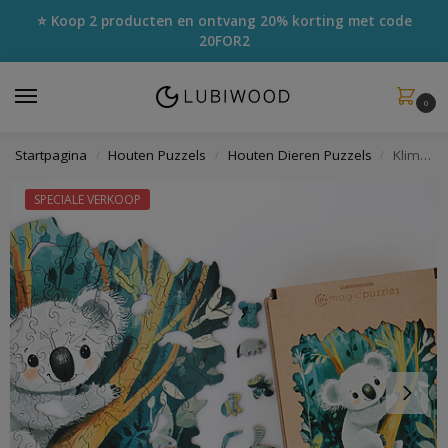
⭐ Koop 2 producten en ontvang 20% korting met code
20FOR2
0
Startpagina
Houten Puzzels
Houten Dieren Puzzels
Klimmende Koala Puzzel
/
/
/
SPECIALE VERKOOP