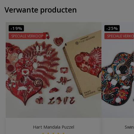
Verwante producten
-19%
-25%
SPECIALE VERKOOP
SPECIALE VERK
Hart Mandala Puzzel
Swin