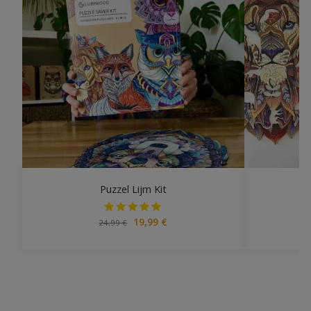
Puzzel Lijm Kit
M
19,99
€
24,99
€