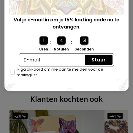
Vul je e-mail in om je 15% korting code nu te
ontvangen.
1
4
50
:
:
Uren
Notulen
Seconden
Gemaakt van kwaliteitshout 🪵
Stuur
Alle puzzels zijn met precisie lasergesneden en gemaakt
Ik ga akkoord om me aan te melden voor de
mailinglijst
van eersteklas hout.
Klanten kochten ook
-20%
-41%