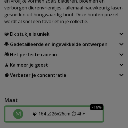
en vrolijke vormen zoals bladeren, bloemen en
verborgen dierenvriendjes - allemaal nauwkeurig laser-
gesneden uit hoogwaardig hout. Deze houten puzzel
wordt al snel een favoriet in je collectie.
🧩 Elk stukje is uniek
🌟 Gedetailleerde en ingewikkelde ontwerpen
🎁 Het perfecte cadeau
🧘 Kalmeer je geest
🧠 Verbeter je concentratie
Maat
-16%
🧩 164 📐26x26cm ⏱️ 4h+