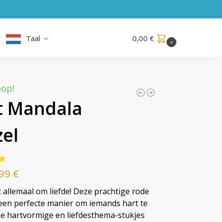
Taal
0,00
€
0
oop!
t Mandala
el
,99
€
t allemaal om liefde! Deze prachtige rode
 een perfecte manier om iemands hart te
e hartvormige en liefdesthema-stukjes