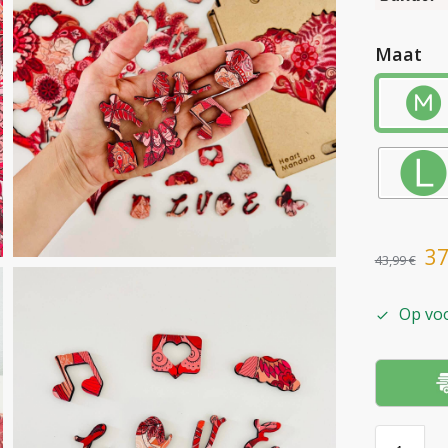
Maat
3
43,99
€
Op vo