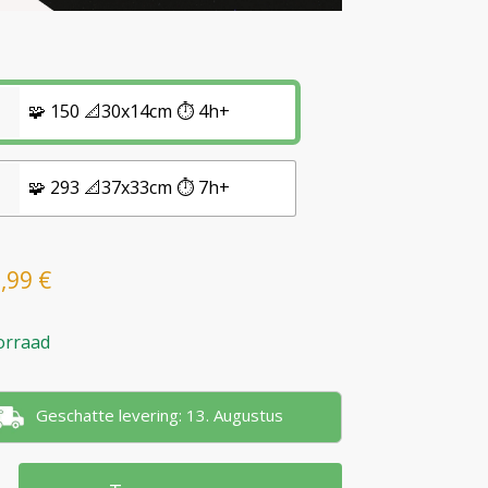
🧩 150 📐30x14cm ⏱️ 4h+
🧩 293 📐37x33cm ⏱️ 7h+
7,99
€
orraad
Geschatte levering: 13. Augustus