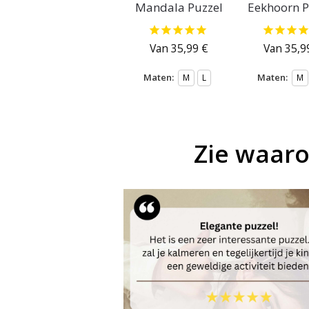
Mandala Puzzel
Eekhoorn P
Van
35,99
€
Van
35,9
Maten:
Maten:
M
L
M
Zie waar