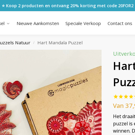
⭐ Koop 2 producten en ontvang 20% korting met code
20FOR2
kel
Nieuwe Aankomsten
Speciale Verkoop
Contact ons
uzzels Natuur
Hart Mandala Puzzel
/
Uitverk
Har
Puzz
Van
37
Het draai
puzzel is
winnen. D