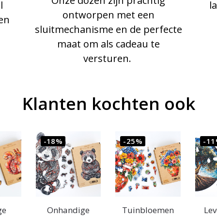
Onze dozen zijn prachtig
l
l
ontworpen met een
en
sluitmechanisme en de perfecte
maat om als cadeau te
versturen.
Klanten kochten ook
-18%
-25%
-1
ge
Onhandige
Tuinbloemen
Le