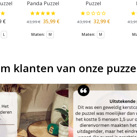
uzzel
Panda Puzzel
Puzzel
9
€
35,99
€
32,99
€
43,99
€
43,99
€
43,9
Maten:
Maten:
Ma
L
M
M
om klanten van onze puzze