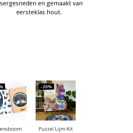
asergesneden en gemaakt van
eersteklas hout.
1%
-20%
vensboom
Puzzel Lijm Kit