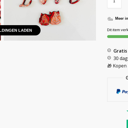
Meer i
Dit item ver
LDINGEN LADEN
Gratis
30 dag
🎁 Kopen 