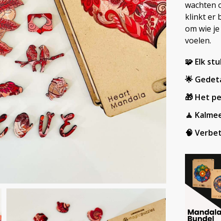
wachten o
klinkt er
om wie je
voelen.
🧩 Elk stu
🌟 Gedet
🎁 Het p
🧘 Kalmee
🧠 Verbet