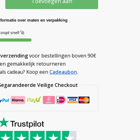
Toevoegen aan
winkelwagen
nformatie over maten en verpakking
koopt snel! 🚀
 verzending
voor bestellingen boven
90€
en gemakkelijk retourneren
als cadeau? Koop een
Cadeaubon
.
Gegarandeerde Veilige Checkout