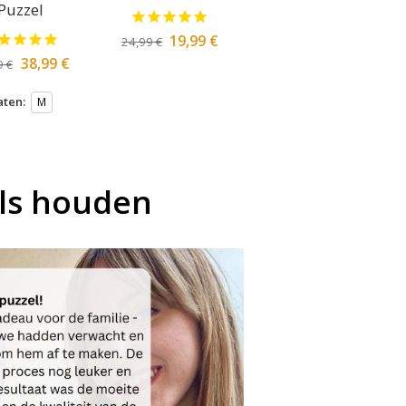
Puzzel
19,99
€
24,99
€
38,99
€
9
€
ten:
M
ls houden