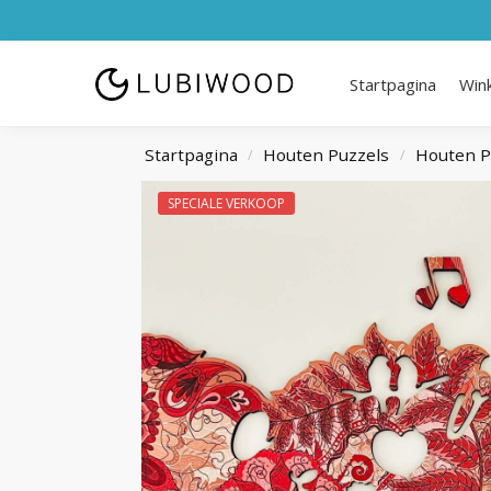
Startpagina
Win
Startpagina
Houten Puzzels
Houten P
/
/
SPECIALE VERKOOP