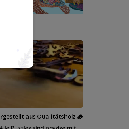
rgestellt aus Qualitätsholz 🪵
Alle Puzzles sind präzise mit