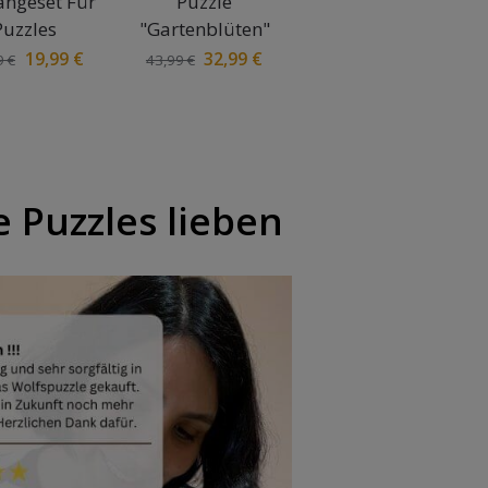
ängeset Für
Puzzle
Puzzles
"Gartenblüten"
19,99
€
32,99
€
9
€
43,99
€
 Puzzles lieben