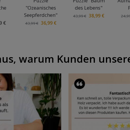
e
Puzzle
Puzzle "Baum
Aufh
che
"Ozeanisches
des Lebens"
Seepferdchen"
38,99
€
43,99
€
24,9
99
€
36,99
€
43,99
€
aus, warum Kunden unsere