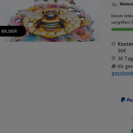
Weiter
Dieser Artike
vergriffen! 
 BILDER
Koste
90€
30 Tag
🎁 Als ge
geschenk