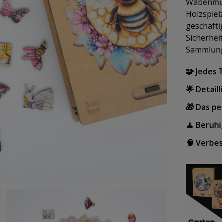
Wabenmus
Holzspiel
geschäfti
Sicherhei
Sammlung
🧩 Jedes T
🌟 Detail
🎁 Das p
🧘 Beruhi
🧠 Verbes