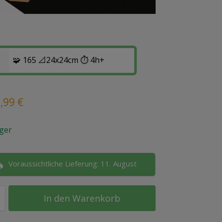
🧩 165 📐24x24cm ⏱️ 4h+
2,99
€
ger
Voraussichtliche Lieferung: 11. August
In den Warenkorb