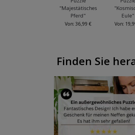
Puzzle
Puzzl
"Majestätisches
"Kosmis
Pferd"
Eule"
Von:
36,99
€
Von:
19,
Finden Sie her