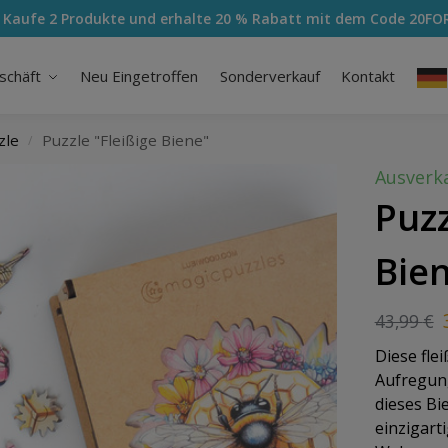
 Kaufe 2 Produkte und erhalte 20 % Rabatt mit dem Code
20FO
schäft
Neu Eingetroffen
Sonderverkauf
Kontakt
zle
Puzzle "Fleißige Biene"
/
Ausverka
Puzz
Bie
43,99
€
Diese fle
Aufregun
dieses Bi
einzigart