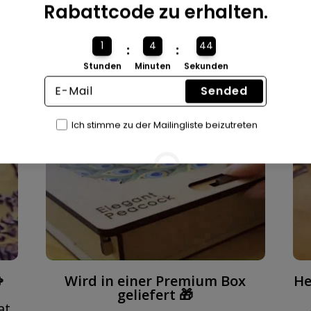
Rabattcode zu erhalten.
1
4
42
:
:
Stunden
Minuten
Sekunden
Sended
Ich stimme zu der Mailingliste beizutreten

Wird in einer Premium Box
He
geliefert 🎁
at