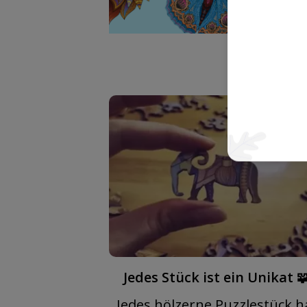
Jedes Stück ist ein Unikat 
Jedes hölzerne Puzzlestück h