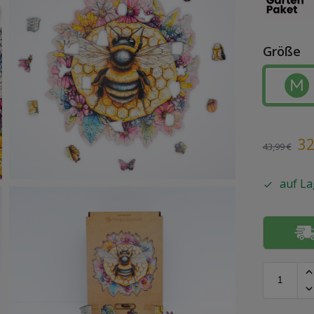
Größe
3
43,99
€
auf La