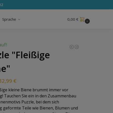
R2
Sprache
0,00
€
0
uf!
le "Fleißige
ne"
32,99
€
ißige kleine Biene brummt immer vor
g! Tauchen Sie ein in den Zusammenbau
enenmotivs Puzzle, bei dem sich
ig geformte Teile wie Bienen, Blumen und