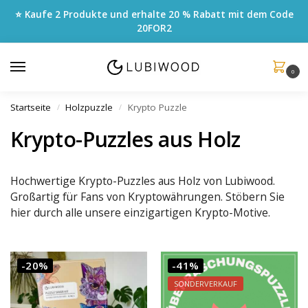
⭐ Kaufe 2 Produkte und erhalte 20 % Rabatt mit dem Code
20FOR2
0
Startseite
Holzpuzzle
Krypto Puzzle
/
/
Krypto-Puzzles aus Holz
Hochwertige Krypto-Puzzles aus Holz von Lubiwood.
Großartig für Fans von Kryptowährungen. Stöbern Sie
hier durch alle unsere einzigartigen Krypto-Motive.
-20%
-41%
SONDERVERKAUF