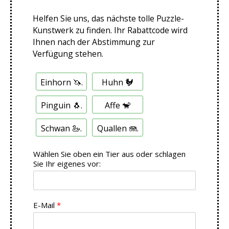
Helfen Sie uns, das nächste tolle Puzzle-
Kunstwerk zu finden. Ihr Rabattcode wird
Ihnen nach der Abstimmung zur
Verfügung stehen.
M
Einhorn 🦄.
Huhn 🐓
e
h
r
Pinguin 🐧.
Affe 🐒
f
a
Schwan 🦢.
Quallen 🪼.
c
h
a
Wählen Sie oben ein Tier aus oder schlagen
u
Sie Ihr eigenes vor:
s
w
a
h
E-Mail
*
l