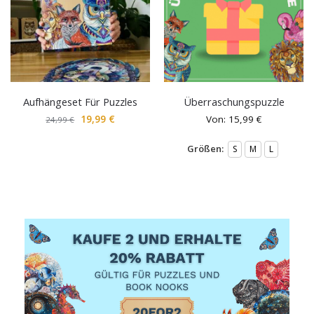
Aufhängeset Für Puzzles
Überraschungspuzzle
19,99
€
Von:
15,99
€
24,99
€
Größen:
S
M
L