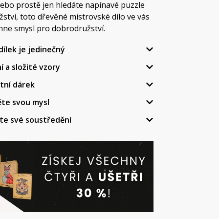
nebo prostě jen hledáte napínavé puzzle
ství, toto dřevěné mistrovské dílo ve vás
ehne smysl pro dobrodružství.
dílek je jedinečný
í a složité vzory
tní dárek
ěte svou mysl
te své soustředění