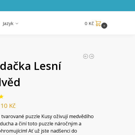
Jazyk
0
Kč
0
ádačka Lesní
věd
810
Kč
 tvarované puzzle Kusy oživují medvědího
ducha a činí toto puzzle náročným a
ohromujícím! Ať už jste nadšenci do