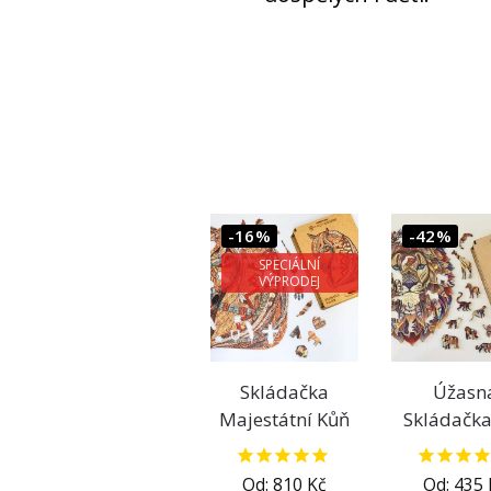
-16%
-42%
SPECIÁLNÍ
VÝPRODEJ
Skládačka
Úžasn
Majestátní Kůň
Skládačka
Od:
810
Kč
Od:
435