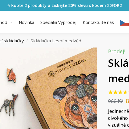
⭐ Kupte 2 produkty a získejte 20% slevu s kódem
20FOR2
hod
Novinka
Speciální Výprodej
Kontaktujte nás
cí skládačky
Skládačka Lesní medvěd
/
Prodej!
Skl
med
960
Kč
Jedinečně
divokého 
vizuálně 