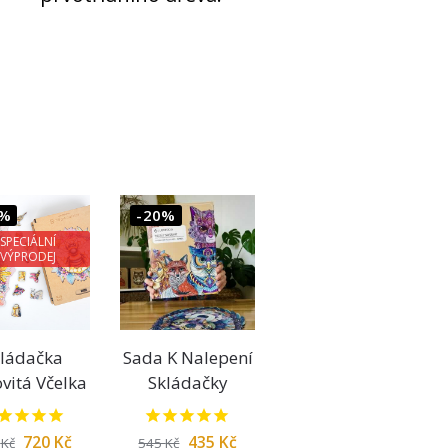
5%
-20%
SPECIÁLNÍ
VÝPRODEJ
kládačka
Sada K Nalepení
vitá Včelka
Skládačky
720
Kč
435
Kč
0
Kč
545
Kč