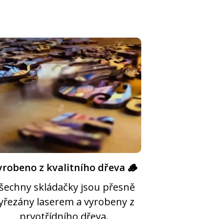
yrobeno z kvalitního dřeva 🪵
šechny skládačky jsou přesně
yřezány laserem a vyrobeny z
prvotřídního dřeva.