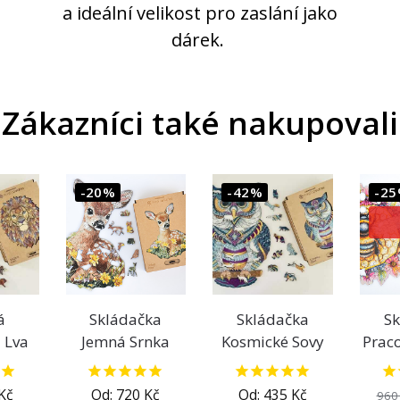
a ideální velikost pro zaslání jako
dárek.
Zákazníci také nakupovali
-20%
-42%
-2
á
Skládačka
Skládačka
S
 Lva
Jemná Srnka
Kosmické Sovy
Praco
Kč
Od:
720
Kč
Od:
435
Kč
96