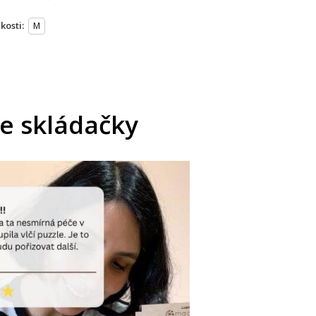
ikosti:
M
še skládačky