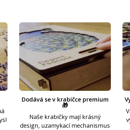
Dodává se v krabičce premium
V
🎁
má
V
Naše krabičky mají krásný
ysl
v
design, uzamykací mechanismus