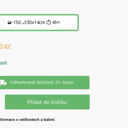
🧩 150 📐30x14cm ⏱️ 4h+
10
Kč
adě
Odhadované doručení: 20. Srpen
Přidat do košíku
nformace o velikostech a balení