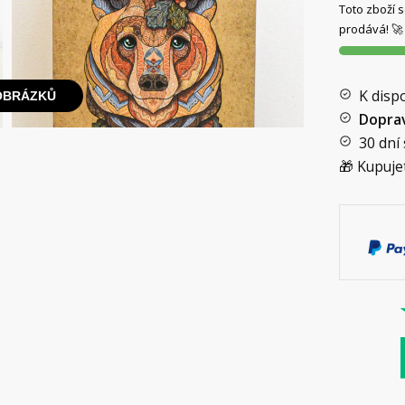
Toto zboží s
prodává! 🚀
K dispo
 OBRÁZKŮ
Dopra
30 dní
🎁 Kupuje