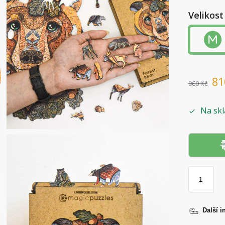
Velikost
8
960
Kč
Na skl
Další i