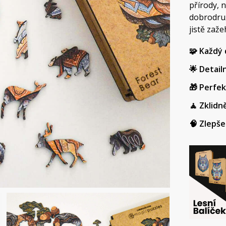
přírody, 
dobrodruž
jistě zaž
🧩 Každý 
🌟 Detailn
🎁 Perfek
🧘 Zklidn
🧠 Zlepše