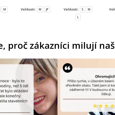
Velikosti:
Velikosti:
Vel
M
M
JP
S
M
L
e, proč zákazníci milují na