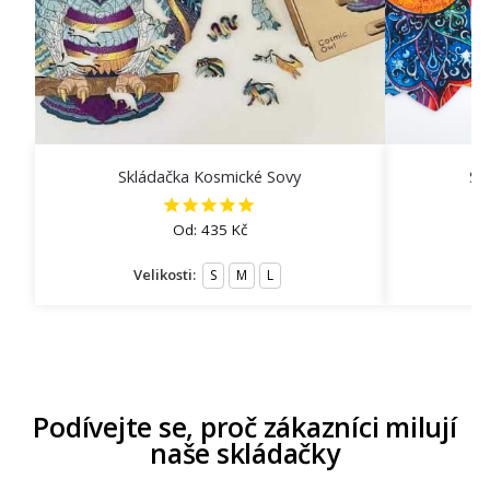
Skládačka Kosmické Sovy
Sk
Od:
435
Kč
Velikosti:
S
M
L
Podívejte se, proč zákazníci milují
naše skládačky