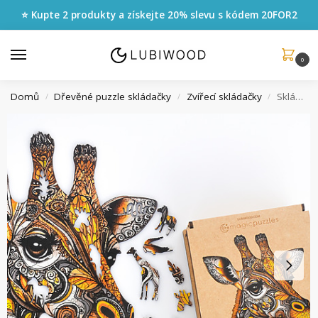
⭐ Kupte 2 produkty a získejte 20% slevu s kódem
20FOR2
0
Domů
Dřevěné puzzle skládačky
Zvířecí skládačky
Skládačka Graciózní Žirafa
/
/
/