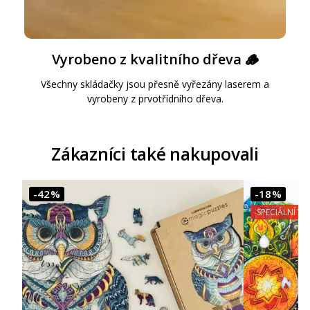
Vyrobeno z kvalitního dřeva 🪵
Všechny skládačky jsou přesně vyřezány laserem a
vyrobeny z prvotřídního dřeva.
Zákazníci také nakupovali
-42%
-18%
SPECIÁLNÍ VÝ