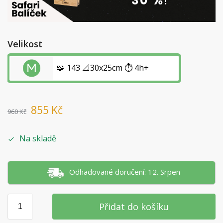
Velikost
🧩 143 📐30x25cm ⏱️ 4h+
855
Kč
960
Kč
Na skladě
Odhadované doručení: 12. Srpen
Přidat do košíku