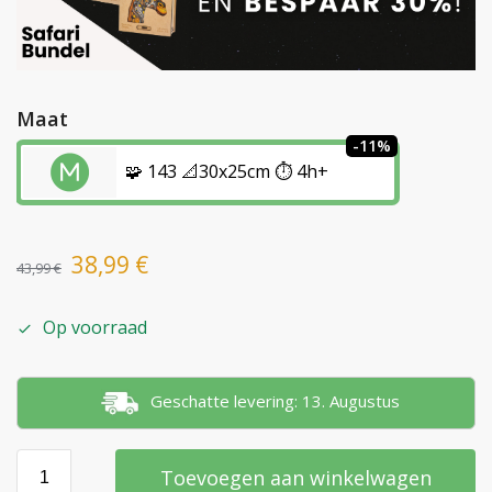
Maat
-11%
🧩 143 📐30x25cm ⏱️ 4h+
38,99
€
43,99
€
Op voorraad
Geschatte levering: 13. Augustus
Toevoegen aan winkelwagen