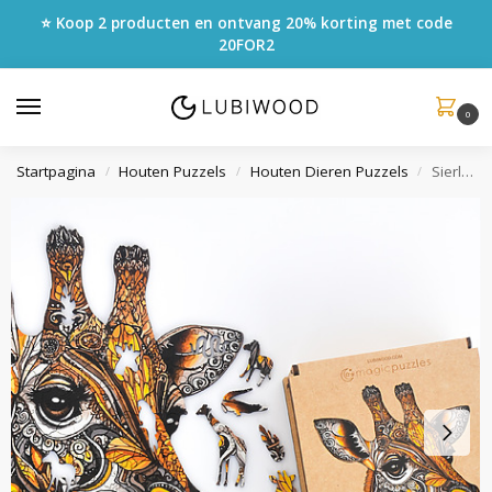
⭐ Koop 2 producten en ontvang 20% korting met code
20FOR2
0
Startpagina
Houten Puzzels
Houten Dieren Puzzels
Sierlijke Giraffe Puzzel
/
/
/