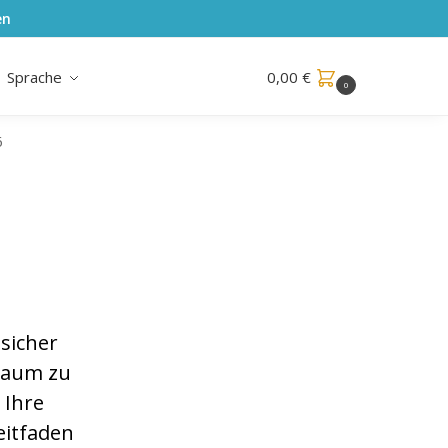
en
Sprache
0,00
€
0
6
 sicher
raum zu
 Ihre
eitfaden