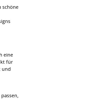
n schöne
signs
h eine
kt für
t und
e passen,