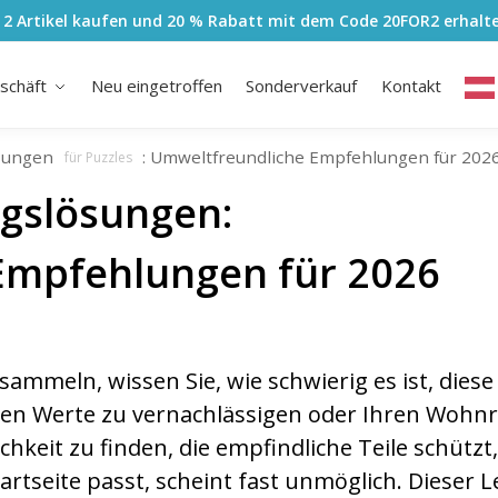
 2 Artikel kaufen und 20 % Rabatt mit dem Code
20FOR2
erhalt
schäft
Neu eingetroffen
Sonderverkauf
Kontakt
sungen
: Umweltfreundliche Empfehlungen für 202
für Puzzles
gslösungen:
Empfehlungen für 2026
ammeln, wissen Sie, wie schwierig es ist, diese
hen Werte zu vernachlässigen oder Ihren Wohn
eit zu finden, die empfindliche Teile schützt,
rtseite passt, scheint fast unmöglich. Dieser L