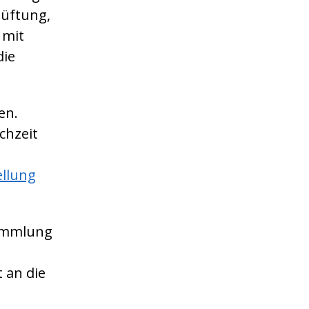
lüftung,
 mit
die
en.
chzeit
ellung
Sammlung
t an die