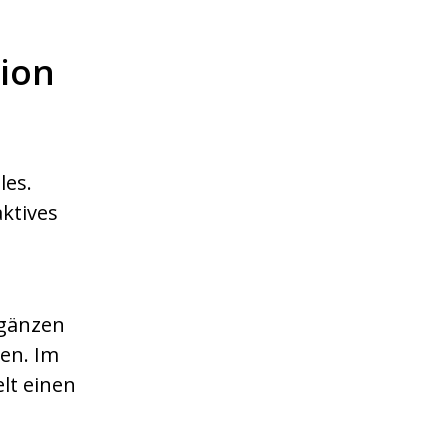
tion
les.
ktives
rgänzen
en. Im
lt einen