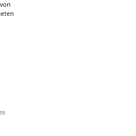
 von
neten
es